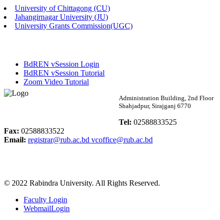
University of Chittagong (CU)
Published: 02:13pm, 7th May, 2026
Jahangirnagar University (JU)
University Grants Commission(UGC)
ম্যানেজমেন্ট বিভাগ ভর্তি বিজ্ঞপ্তি (২০২৩-২৪ শিক্ষাবর্ষ)
Published: 02:11pm, 7th May, 2026
BdREN vSession Login
ভর্তি বিজ্ঞপ্তি সমাজবিজ্ঞান বিভাগ (১ম বর্ষ ২য় সেমি.)
BdREN vSession Tutorial
Zoom Video Tutorial
Published: 02:07pm, 7th May, 2026
Rabindra University
Administration Building, 2nd Floor
Shahjadpur, Sirajganj 6770
ফরম পূরণ বিজ্ঞপ্তি, সমাজবিজ্ঞান বিভাগ (শিক্ষাবর্ষ: ২০২৩-২৪)
Bangladesh
Tel:
02588833525
Published: 03:09pm, 30th Apr, 2026
Fax:
02588833522
Email:
registrar@rub.ac.bd
vcoffice@rub.ac.bd
ছাত্রী হল (অস্থায়ী)-এ সিট বরাদ্দ সংক্রান্ত অফিস বিজ্ঞপ্তি
Published: 03:07pm, 30th Apr, 2026
© 2022 Rabindra University. All Rights Reserved.
ভর্তি বিজ্ঞপ্তি, সমাজবিজ্ঞান বিভাগ (শিক্ষাবর্ষ: 2023-24)
Faculty Login
Published: 03:05pm, 30th Apr, 2026
WebmailLogin