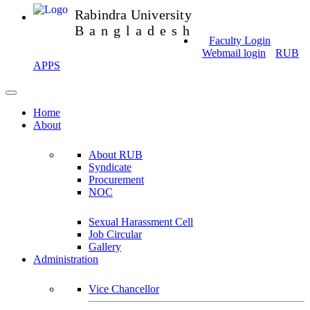
Rabindra University
Bangladesh
Faculty Login
Webmail login
RUB
APPS
Home
About
About RUB
Syndicate
Procurement
NOC
Sexual Harassment Cell
Job Circular
Gallery
Administration
Vice Chancellor