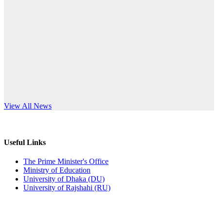
Published: 10:58pm, 19th May, 2026
anniversary
অফিস বিজ্ঞপ্তি (অস্থায়ী ছাত্রী হল)
Read More
Published: 03:48pm, 19th May, 2026
অফিস বিজ্ঞপ্তি ছুটি
Published: 03:46pm, 19th May, 2026
নিয়োগ পরীক্ষা স্থগিত বিজ্ঞপ্তি
s World Teachers’ Day
View All News
Published: 03:45pm, 17th May, 2026
অফিস বিজ্ঞপ্তি (ছাত্রী হল)
Useful Links
Published: 02:58pm, 14th May, 2026
The Prime Minister's Office
Ministry of Education
ভর্তি বিজ্ঞপ্তি (সংগীত বিভাগ)
University of Dhaka (DU)
University of Rajshahi (RU)
Published: 02:15pm, 7th May, 2026
ভর্তি বিজ্ঞপ্তি সমাজবিজ্ঞান বিভাগ ( ৩য় বর্ষ ১ম সেমি.)