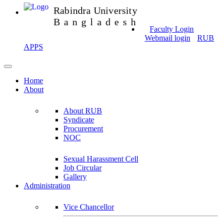
Rabindra University
Bangladesh
Faculty Login
Webmail login
RUB
APPS
Home
About
About RUB
Syndicate
Procurement
NOC
Sexual Harassment Cell
Job Circular
Gallery
Administration
Vice Chancellor