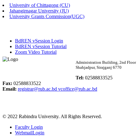
University of Chittagong (CU)
Published: 02:58pm, 14th May, 2026
Jahangirnagar University (JU)
University Grants Commission(UGC)
ভর্তি বিজ্ঞপ্তি (সংগীত বিভাগ)
Published: 02:15pm, 7th May, 2026
BdREN vSession Login
ভর্তি বিজ্ঞপ্তি সমাজবিজ্ঞান বিভাগ ( ৩য় বর্ষ ১ম সেমি.)
BdREN vSession Tutorial
Zoom Video Tutorial
Published: 02:13pm, 7th May, 2026
Rabindra University
Administration Building, 2nd Floor
Shahjadpur, Sirajganj 6770
ম্যানেজমেন্ট বিভাগ ভর্তি বিজ্ঞপ্তি (২০২৩-২৪ শিক্ষাবর্ষ)
Bangladesh
Tel:
02588833525
Published: 02:11pm, 7th May, 2026
Fax:
02588833522
Email:
registrar@rub.ac.bd
vcoffice@rub.ac.bd
ভর্তি বিজ্ঞপ্তি সমাজবিজ্ঞান বিভাগ (১ম বর্ষ ২য় সেমি.)
Published: 02:07pm, 7th May, 2026
© 2022 Rabindra University. All Rights Reserved.
ফরম পূরণ বিজ্ঞপ্তি, সমাজবিজ্ঞান বিভাগ (শিক্ষাবর্ষ: ২০২৩-২৪)
Faculty Login
Published: 03:09pm, 30th Apr, 2026
WebmailLogin