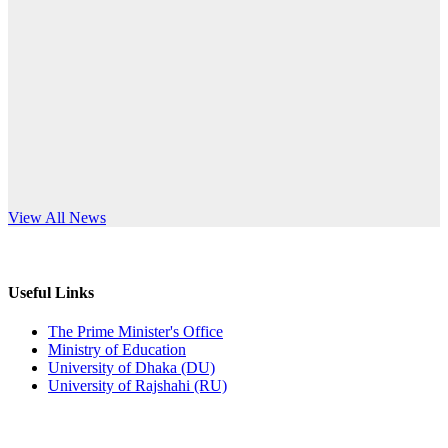
Published: 12:24pm, 8th Jun, 2026
anniversary
দরপত্র বিজ্ঞপ্তি (ছাত্রী হলের বৈদ্যুতিক সরঞ্জামাদি)
Read More
Published: 04:24pm, 21st May, 2026
প্রচারিত অসত্য ও বিভ্রান্তিকার সংবাদের প্রতিবাদ
Published: 10:58pm, 19th May, 2026
অফিস বিজ্ঞপ্তি (অস্থায়ী ছাত্রী হল)
s World Teachers’ Day
View All News
Published: 03:48pm, 19th May, 2026
অফিস বিজ্ঞপ্তি ছুটি
Useful Links
Published: 03:46pm, 19th May, 2026
The Prime Minister's Office
Ministry of Education
নিয়োগ পরীক্ষা স্থগিত বিজ্ঞপ্তি
University of Dhaka (DU)
University of Rajshahi (RU)
Published: 03:45pm, 17th May, 2026
অফিস বিজ্ঞপ্তি (ছাত্রী হল)