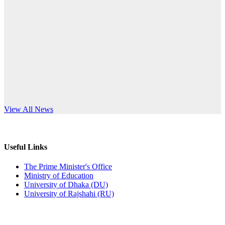
Published: 12:24pm, 8th Jun, 2026
anniversary
দরপত্র বিজ্ঞপ্তি (ছাত্রী হলের বৈদ্যুতিক সরঞ্জামাদি)
Read More
Published: 04:24pm, 21st May, 2026
প্রচারিত অসত্য ও বিভ্রান্তিকার সংবাদের প্রতিবাদ
Published: 10:58pm, 19th May, 2026
অফিস বিজ্ঞপ্তি (অস্থায়ী ছাত্রী হল)
s World Teachers’ Day
View All News
Published: 03:48pm, 19th May, 2026
অফিস বিজ্ঞপ্তি ছুটি
Useful Links
Published: 03:46pm, 19th May, 2026
The Prime Minister's Office
Ministry of Education
নিয়োগ পরীক্ষা স্থগিত বিজ্ঞপ্তি
University of Dhaka (DU)
University of Rajshahi (RU)
Published: 03:45pm, 17th May, 2026
অফিস বিজ্ঞপ্তি (ছাত্রী হল)