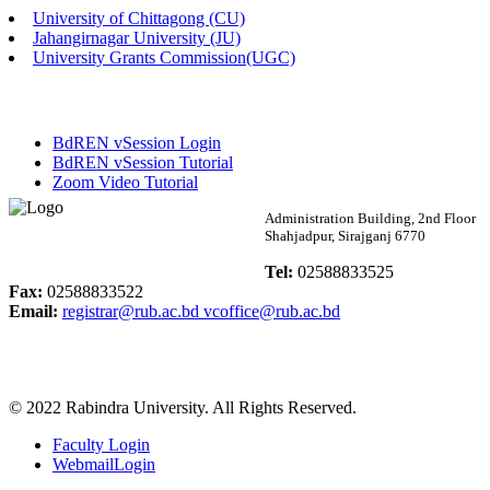
University of Chittagong (CU)
Published: 02:58pm, 14th May, 2026
Jahangirnagar University (JU)
University Grants Commission(UGC)
ভর্তি বিজ্ঞপ্তি (সংগীত বিভাগ)
Published: 02:15pm, 7th May, 2026
BdREN vSession Login
ভর্তি বিজ্ঞপ্তি সমাজবিজ্ঞান বিভাগ ( ৩য় বর্ষ ১ম সেমি.)
BdREN vSession Tutorial
Zoom Video Tutorial
Published: 02:13pm, 7th May, 2026
Rabindra University
Administration Building, 2nd Floor
Shahjadpur, Sirajganj 6770
ম্যানেজমেন্ট বিভাগ ভর্তি বিজ্ঞপ্তি (২০২৩-২৪ শিক্ষাবর্ষ)
Bangladesh
Tel:
02588833525
Published: 02:11pm, 7th May, 2026
Fax:
02588833522
Email:
registrar@rub.ac.bd
vcoffice@rub.ac.bd
ভর্তি বিজ্ঞপ্তি সমাজবিজ্ঞান বিভাগ (১ম বর্ষ ২য় সেমি.)
Published: 02:07pm, 7th May, 2026
© 2022 Rabindra University. All Rights Reserved.
ফরম পূরণ বিজ্ঞপ্তি, সমাজবিজ্ঞান বিভাগ (শিক্ষাবর্ষ: ২০২৩-২৪)
Faculty Login
Published: 03:09pm, 30th Apr, 2026
WebmailLogin