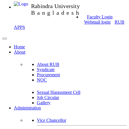
Rabindra University
Bangladesh
Faculty Login
Webmail login
RUB
APPS
Home
About
About RUB
Syndicate
Procurement
NOC
Sexual Harassment Cell
Job Circular
Gallery
Administration
Vice Chancellor