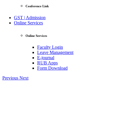
Conference Link
GST | Admission
Online Services
Online Services
Faculty Login
Leave Management
E-journal
RUB Apps
Form Download
Previous
Next
|| জি
View Profile
Professor Tahmina Akhtar