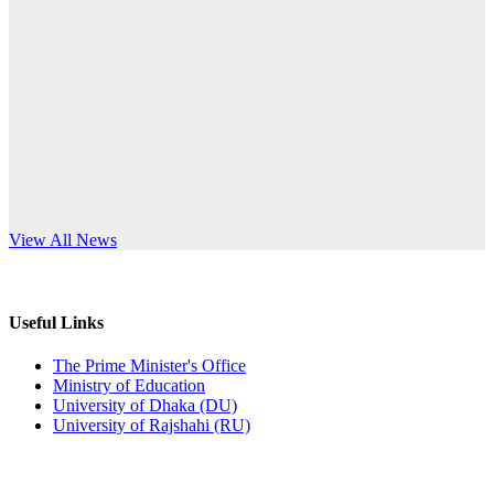
Published: 10:58pm, 19th May, 2026
anniversary
অফিস বিজ্ঞপ্তি (অস্থায়ী ছাত্রী হল)
Read More
Published: 03:48pm, 19th May, 2026
অফিস বিজ্ঞপ্তি ছুটি
Published: 03:46pm, 19th May, 2026
নিয়োগ পরীক্ষা স্থগিত বিজ্ঞপ্তি
s World Teachers’ Day
View All News
Published: 03:45pm, 17th May, 2026
অফিস বিজ্ঞপ্তি (ছাত্রী হল)
Useful Links
Published: 02:58pm, 14th May, 2026
The Prime Minister's Office
Ministry of Education
ভর্তি বিজ্ঞপ্তি (সংগীত বিভাগ)
University of Dhaka (DU)
University of Rajshahi (RU)
Published: 02:15pm, 7th May, 2026
ভর্তি বিজ্ঞপ্তি সমাজবিজ্ঞান বিভাগ ( ৩য় বর্ষ ১ম সেমি.)