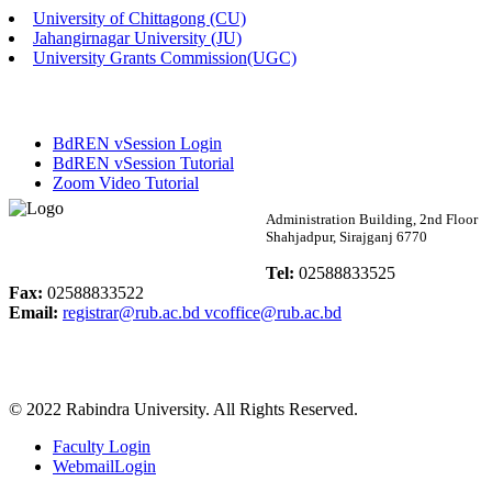
University of Chittagong (CU)
Published: 02:13pm, 7th May, 2026
Jahangirnagar University (JU)
University Grants Commission(UGC)
ম্যানেজমেন্ট বিভাগ ভর্তি বিজ্ঞপ্তি (২০২৩-২৪ শিক্ষাবর্ষ)
Published: 02:11pm, 7th May, 2026
BdREN vSession Login
ভর্তি বিজ্ঞপ্তি সমাজবিজ্ঞান বিভাগ (১ম বর্ষ ২য় সেমি.)
BdREN vSession Tutorial
Zoom Video Tutorial
Published: 02:07pm, 7th May, 2026
Rabindra University
Administration Building, 2nd Floor
Shahjadpur, Sirajganj 6770
ফরম পূরণ বিজ্ঞপ্তি, সমাজবিজ্ঞান বিভাগ (শিক্ষাবর্ষ: ২০২৩-২৪)
Bangladesh
Tel:
02588833525
Published: 03:09pm, 30th Apr, 2026
Fax:
02588833522
Email:
registrar@rub.ac.bd
vcoffice@rub.ac.bd
ছাত্রী হল (অস্থায়ী)-এ সিট বরাদ্দ সংক্রান্ত অফিস বিজ্ঞপ্তি
Published: 03:07pm, 30th Apr, 2026
© 2022 Rabindra University. All Rights Reserved.
ভর্তি বিজ্ঞপ্তি, সমাজবিজ্ঞান বিভাগ (শিক্ষাবর্ষ: 2023-24)
Faculty Login
Published: 03:05pm, 30th Apr, 2026
WebmailLogin