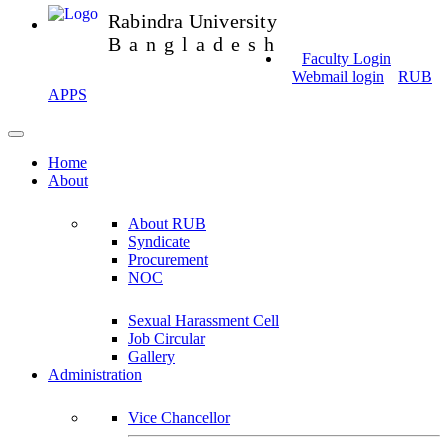
Rabindra University
Bangladesh
Faculty Login
Webmail login
RUB
APPS
Home
About
About RUB
Syndicate
Procurement
NOC
Sexual Harassment Cell
Job Circular
Gallery
Administration
Vice Chancellor