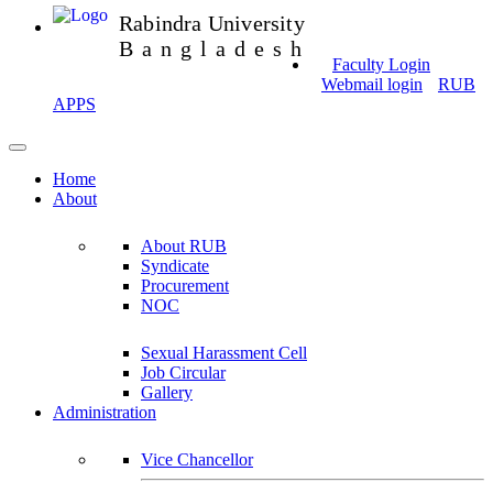
Rabindra University
Bangladesh
Faculty Login
Webmail login
RUB
APPS
Home
About
About RUB
Syndicate
Procurement
NOC
Sexual Harassment Cell
Job Circular
Gallery
Administration
Vice Chancellor