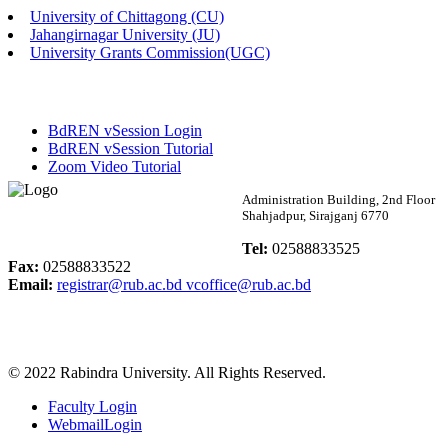
University of Chittagong (CU)
Published: 02:58pm, 14th May, 2026
Jahangirnagar University (JU)
University Grants Commission(UGC)
ভর্তি বিজ্ঞপ্তি (সংগীত বিভাগ)
Published: 02:15pm, 7th May, 2026
BdREN vSession Login
ভর্তি বিজ্ঞপ্তি সমাজবিজ্ঞান বিভাগ ( ৩য় বর্ষ ১ম সেমি.)
BdREN vSession Tutorial
Zoom Video Tutorial
Published: 02:13pm, 7th May, 2026
Rabindra University
Administration Building, 2nd Floor
Shahjadpur, Sirajganj 6770
ম্যানেজমেন্ট বিভাগ ভর্তি বিজ্ঞপ্তি (২০২৩-২৪ শিক্ষাবর্ষ)
Bangladesh
Tel:
02588833525
Published: 02:11pm, 7th May, 2026
Fax:
02588833522
Email:
registrar@rub.ac.bd
vcoffice@rub.ac.bd
ভর্তি বিজ্ঞপ্তি সমাজবিজ্ঞান বিভাগ (১ম বর্ষ ২য় সেমি.)
Published: 02:07pm, 7th May, 2026
© 2022 Rabindra University. All Rights Reserved.
ফরম পূরণ বিজ্ঞপ্তি, সমাজবিজ্ঞান বিভাগ (শিক্ষাবর্ষ: ২০২৩-২৪)
Faculty Login
Published: 03:09pm, 30th Apr, 2026
WebmailLogin