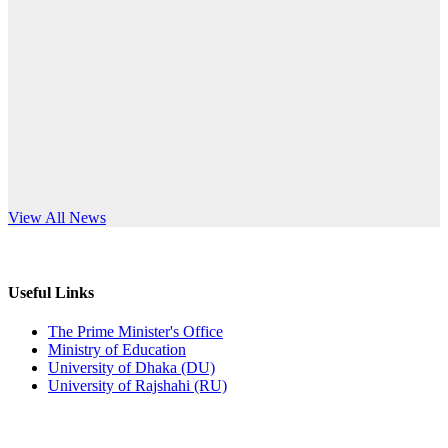
Published: 12:24pm, 8th Jun, 2026
anniversary
দরপত্র বিজ্ঞপ্তি (ছাত্রী হলের বৈদ্যুতিক সরঞ্জামাদি)
Read More
Published: 04:24pm, 21st May, 2026
প্রচারিত অসত্য ও বিভ্রান্তিকার সংবাদের প্রতিবাদ
Published: 10:58pm, 19th May, 2026
অফিস বিজ্ঞপ্তি (অস্থায়ী ছাত্রী হল)
s World Teachers’ Day
View All News
Published: 03:48pm, 19th May, 2026
অফিস বিজ্ঞপ্তি ছুটি
Useful Links
Published: 03:46pm, 19th May, 2026
The Prime Minister's Office
Ministry of Education
নিয়োগ পরীক্ষা স্থগিত বিজ্ঞপ্তি
University of Dhaka (DU)
University of Rajshahi (RU)
Published: 03:45pm, 17th May, 2026
অফিস বিজ্ঞপ্তি (ছাত্রী হল)