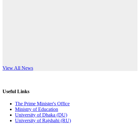
Published: 12:24pm, 8th Jun, 2026
anniversary
দরপত্র বিজ্ঞপ্তি (ছাত্রী হলের বৈদ্যুতিক সরঞ্জামাদি)
Read More
Published: 04:24pm, 21st May, 2026
প্রচারিত অসত্য ও বিভ্রান্তিকার সংবাদের প্রতিবাদ
Published: 10:58pm, 19th May, 2026
অফিস বিজ্ঞপ্তি (অস্থায়ী ছাত্রী হল)
s World Teachers’ Day
View All News
Published: 03:48pm, 19th May, 2026
অফিস বিজ্ঞপ্তি ছুটি
Useful Links
Published: 03:46pm, 19th May, 2026
The Prime Minister's Office
Ministry of Education
নিয়োগ পরীক্ষা স্থগিত বিজ্ঞপ্তি
University of Dhaka (DU)
University of Rajshahi (RU)
Published: 03:45pm, 17th May, 2026
অফিস বিজ্ঞপ্তি (ছাত্রী হল)