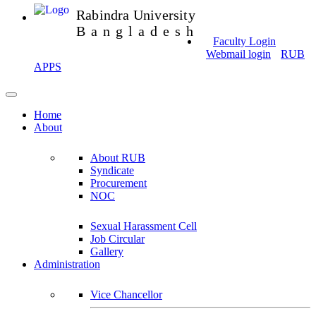
Rabindra University
Bangladesh
Faculty Login
Webmail login
RUB
APPS
Home
About
About RUB
Syndicate
Procurement
NOC
Sexual Harassment Cell
Job Circular
Gallery
Administration
Vice Chancellor