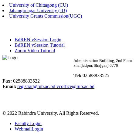
University of Chittagong (CU)
Published: 02:58pm, 14th May, 2026
Jahangirnagar University (JU)
University Grants Commission(UGC)
ভর্তি বিজ্ঞপ্তি (সংগীত বিভাগ)
Published: 02:15pm, 7th May, 2026
BdREN vSession Login
ভর্তি বিজ্ঞপ্তি সমাজবিজ্ঞান বিভাগ ( ৩য় বর্ষ ১ম সেমি.)
BdREN vSession Tutorial
Zoom Video Tutorial
Published: 02:13pm, 7th May, 2026
Rabindra University
Administration Building, 2nd Floor
Shahjadpur, Sirajganj 6770
ম্যানেজমেন্ট বিভাগ ভর্তি বিজ্ঞপ্তি (২০২৩-২৪ শিক্ষাবর্ষ)
Bangladesh
Tel:
02588833525
Published: 02:11pm, 7th May, 2026
Fax:
02588833522
Email:
registrar@rub.ac.bd
vcoffice@rub.ac.bd
ভর্তি বিজ্ঞপ্তি সমাজবিজ্ঞান বিভাগ (১ম বর্ষ ২য় সেমি.)
Published: 02:07pm, 7th May, 2026
© 2022 Rabindra University. All Rights Reserved.
ফরম পূরণ বিজ্ঞপ্তি, সমাজবিজ্ঞান বিভাগ (শিক্ষাবর্ষ: ২০২৩-২৪)
Faculty Login
Published: 03:09pm, 30th Apr, 2026
WebmailLogin