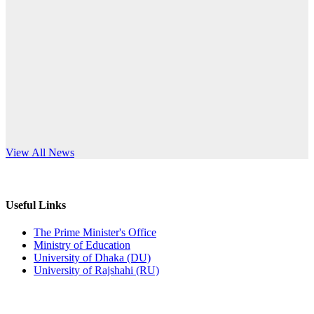
Published: 03:44pm, 5th Jul, 2026
anniversary
নিয়োগ পরীক্ষা স্থগিত (বাবুর্চি)
Read More
Published: 07:04pm, 8th Jun, 2026
নিয়োগ পরীক্ষা স্থগিত বিজ্ঞপ্তি
Published: 12:24pm, 8th Jun, 2026
দরপত্র বিজ্ঞপ্তি (ছাত্রী হলের বৈদ্যুতিক সরঞ্জামাদি)
s World Teachers’ Day
View All News
Published: 04:24pm, 21st May, 2026
প্রচারিত অসত্য ও বিভ্রান্তিকার সংবাদের প্রতিবাদ
Useful Links
Published: 10:58pm, 19th May, 2026
The Prime Minister's Office
Ministry of Education
অফিস বিজ্ঞপ্তি (অস্থায়ী ছাত্রী হল)
University of Dhaka (DU)
University of Rajshahi (RU)
Published: 03:48pm, 19th May, 2026
অফিস বিজ্ঞপ্তি ছুটি