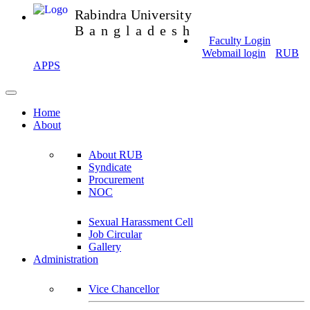
Rabindra University
Bangladesh
Faculty Login
Webmail login
RUB
APPS
Home
About
About RUB
Syndicate
Procurement
NOC
Sexual Harassment Cell
Job Circular
Gallery
Administration
Vice Chancellor