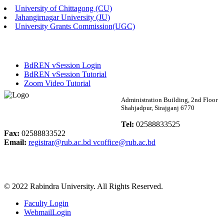
University of Chittagong (CU)
Published: 03:46pm, 19th May, 2026
Jahangirnagar University (JU)
University Grants Commission(UGC)
নিয়োগ পরীক্ষা স্থগিত বিজ্ঞপ্তি
Published: 03:45pm, 17th May, 2026
BdREN vSession Login
অফিস বিজ্ঞপ্তি (ছাত্রী হল)
BdREN vSession Tutorial
Zoom Video Tutorial
Published: 02:58pm, 14th May, 2026
Rabindra University
Administration Building, 2nd Floor
Shahjadpur, Sirajganj 6770
ভর্তি বিজ্ঞপ্তি (সংগীত বিভাগ)
Bangladesh
Tel:
02588833525
Published: 02:15pm, 7th May, 2026
Fax:
02588833522
Email:
registrar@rub.ac.bd
vcoffice@rub.ac.bd
ভর্তি বিজ্ঞপ্তি সমাজবিজ্ঞান বিভাগ ( ৩য় বর্ষ ১ম সেমি.)
Published: 02:13pm, 7th May, 2026
© 2022 Rabindra University. All Rights Reserved.
ম্যানেজমেন্ট বিভাগ ভর্তি বিজ্ঞপ্তি (২০২৩-২৪ শিক্ষাবর্ষ)
Faculty Login
Published: 02:11pm, 7th May, 2026
WebmailLogin