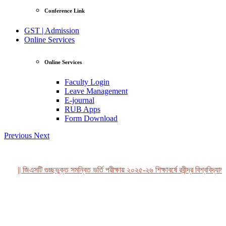
Conference Link
GST | Admission
Online Services
Online Services
Faculty Login
Leave Management
E-journal
RUB Apps
Form Download
Previous
Next
|| জিএসটি গুচ্ছভুক্ত সমন্বিত ভর্তি পরীক্ষায় ২০২৫-২৬ শিক্ষাবর্ষে রবীন্দ্র বিশ্ববিদ্যাল
View Profile
Professor Tahmina Akhtar