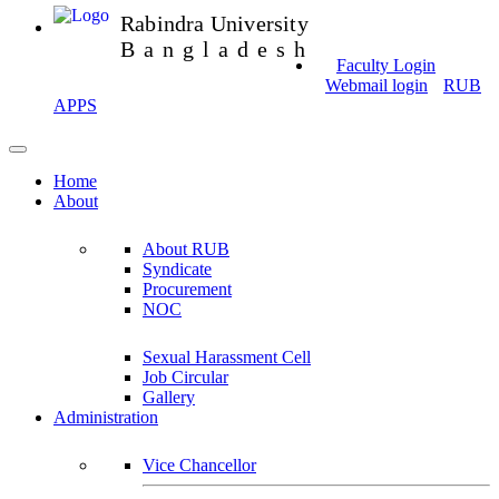
Rabindra University
Bangladesh
Faculty Login
Webmail login
RUB
APPS
Home
About
About RUB
Syndicate
Procurement
NOC
Sexual Harassment Cell
Job Circular
Gallery
Administration
Vice Chancellor