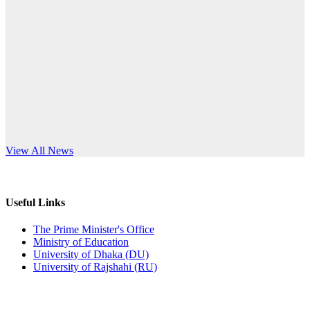
Published: 10:58pm, 19th May, 2026
anniversary
অফিস বিজ্ঞপ্তি (অস্থায়ী ছাত্রী হল)
Read More
Published: 03:48pm, 19th May, 2026
অফিস বিজ্ঞপ্তি ছুটি
Published: 03:46pm, 19th May, 2026
নিয়োগ পরীক্ষা স্থগিত বিজ্ঞপ্তি
s World Teachers’ Day
View All News
Published: 03:45pm, 17th May, 2026
অফিস বিজ্ঞপ্তি (ছাত্রী হল)
Useful Links
Published: 02:58pm, 14th May, 2026
The Prime Minister's Office
Ministry of Education
ভর্তি বিজ্ঞপ্তি (সংগীত বিভাগ)
University of Dhaka (DU)
University of Rajshahi (RU)
Published: 02:15pm, 7th May, 2026
ভর্তি বিজ্ঞপ্তি সমাজবিজ্ঞান বিভাগ ( ৩য় বর্ষ ১ম সেমি.)