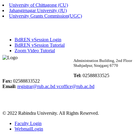
University of Chittagong (CU)
Published: 02:13pm, 7th May, 2026
Jahangirnagar University (JU)
University Grants Commission(UGC)
ম্যানেজমেন্ট বিভাগ ভর্তি বিজ্ঞপ্তি (২০২৩-২৪ শিক্ষাবর্ষ)
Published: 02:11pm, 7th May, 2026
BdREN vSession Login
ভর্তি বিজ্ঞপ্তি সমাজবিজ্ঞান বিভাগ (১ম বর্ষ ২য় সেমি.)
BdREN vSession Tutorial
Zoom Video Tutorial
Published: 02:07pm, 7th May, 2026
Rabindra University
Administration Building, 2nd Floor
Shahjadpur, Sirajganj 6770
ফরম পূরণ বিজ্ঞপ্তি, সমাজবিজ্ঞান বিভাগ (শিক্ষাবর্ষ: ২০২৩-২৪)
Bangladesh
Tel:
02588833525
Published: 03:09pm, 30th Apr, 2026
Fax:
02588833522
Email:
registrar@rub.ac.bd
vcoffice@rub.ac.bd
ছাত্রী হল (অস্থায়ী)-এ সিট বরাদ্দ সংক্রান্ত অফিস বিজ্ঞপ্তি
Published: 03:07pm, 30th Apr, 2026
© 2022 Rabindra University. All Rights Reserved.
ভর্তি বিজ্ঞপ্তি, সমাজবিজ্ঞান বিভাগ (শিক্ষাবর্ষ: 2023-24)
Faculty Login
Published: 03:05pm, 30th Apr, 2026
WebmailLogin