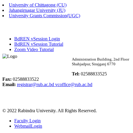
University of Chittagong (CU)
Published: 03:46pm, 19th May, 2026
Jahangirnagar University (JU)
University Grants Commission(UGC)
নিয়োগ পরীক্ষা স্থগিত বিজ্ঞপ্তি
Published: 03:45pm, 17th May, 2026
BdREN vSession Login
অফিস বিজ্ঞপ্তি (ছাত্রী হল)
BdREN vSession Tutorial
Zoom Video Tutorial
Published: 02:58pm, 14th May, 2026
Rabindra University
Administration Building, 2nd Floor
Shahjadpur, Sirajganj 6770
ভর্তি বিজ্ঞপ্তি (সংগীত বিভাগ)
Bangladesh
Tel:
02588833525
Published: 02:15pm, 7th May, 2026
Fax:
02588833522
Email:
registrar@rub.ac.bd
vcoffice@rub.ac.bd
ভর্তি বিজ্ঞপ্তি সমাজবিজ্ঞান বিভাগ ( ৩য় বর্ষ ১ম সেমি.)
Published: 02:13pm, 7th May, 2026
© 2022 Rabindra University. All Rights Reserved.
ম্যানেজমেন্ট বিভাগ ভর্তি বিজ্ঞপ্তি (২০২৩-২৪ শিক্ষাবর্ষ)
Faculty Login
Published: 02:11pm, 7th May, 2026
WebmailLogin