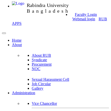
Rabindra University
Bangladesh
Faculty Login
Webmail login
RUB
APPS
Home
About
About RUB
Syndicate
Procurement
NOC
Sexual Harassment Cell
Job Circular
Gallery
Administration
Vice Chancellor