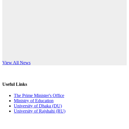
Published: 03:44pm, 5th Jul, 2026
anniversary
নিয়োগ পরীক্ষা স্থগিত (বাবুর্চি)
Read More
Published: 07:04pm, 8th Jun, 2026
নিয়োগ পরীক্ষা স্থগিত বিজ্ঞপ্তি
Published: 12:24pm, 8th Jun, 2026
দরপত্র বিজ্ঞপ্তি (ছাত্রী হলের বৈদ্যুতিক সরঞ্জামাদি)
s World Teachers’ Day
View All News
Published: 04:24pm, 21st May, 2026
প্রচারিত অসত্য ও বিভ্রান্তিকার সংবাদের প্রতিবাদ
Useful Links
Published: 10:58pm, 19th May, 2026
The Prime Minister's Office
Ministry of Education
অফিস বিজ্ঞপ্তি (অস্থায়ী ছাত্রী হল)
University of Dhaka (DU)
University of Rajshahi (RU)
Published: 03:48pm, 19th May, 2026
অফিস বিজ্ঞপ্তি ছুটি