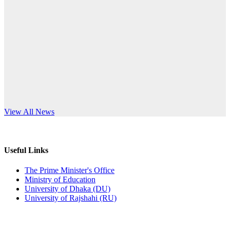
Published: 03:44pm, 5th Jul, 2026
anniversary
নিয়োগ পরীক্ষা স্থগিত (বাবুর্চি)
Read More
Published: 07:04pm, 8th Jun, 2026
নিয়োগ পরীক্ষা স্থগিত বিজ্ঞপ্তি
Published: 12:24pm, 8th Jun, 2026
দরপত্র বিজ্ঞপ্তি (ছাত্রী হলের বৈদ্যুতিক সরঞ্জামাদি)
s World Teachers’ Day
View All News
Published: 04:24pm, 21st May, 2026
প্রচারিত অসত্য ও বিভ্রান্তিকার সংবাদের প্রতিবাদ
Useful Links
Published: 10:58pm, 19th May, 2026
The Prime Minister's Office
Ministry of Education
অফিস বিজ্ঞপ্তি (অস্থায়ী ছাত্রী হল)
University of Dhaka (DU)
University of Rajshahi (RU)
Published: 03:48pm, 19th May, 2026
অফিস বিজ্ঞপ্তি ছুটি