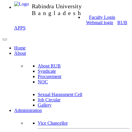
Rabindra University
Bangladesh
Faculty Login
Webmail login
RUB
APPS
Home
About
About RUB
Syndicate
Procurement
NOC
Sexual Harassment Cell
Job Circular
Gallery
Administration
Vice Chancellor