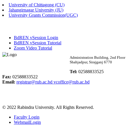
University of Chittagong (CU)
Published: 03:46pm, 19th May, 2026
Jahangirnagar University (JU)
University Grants Commission(UGC)
নিয়োগ পরীক্ষা স্থগিত বিজ্ঞপ্তি
Published: 03:45pm, 17th May, 2026
BdREN vSession Login
অফিস বিজ্ঞপ্তি (ছাত্রী হল)
BdREN vSession Tutorial
Zoom Video Tutorial
Published: 02:58pm, 14th May, 2026
Rabindra University
Administration Building, 2nd Floor
Shahjadpur, Sirajganj 6770
ভর্তি বিজ্ঞপ্তি (সংগীত বিভাগ)
Bangladesh
Tel:
02588833525
Published: 02:15pm, 7th May, 2026
Fax:
02588833522
Email:
registrar@rub.ac.bd
vcoffice@rub.ac.bd
ভর্তি বিজ্ঞপ্তি সমাজবিজ্ঞান বিভাগ ( ৩য় বর্ষ ১ম সেমি.)
Published: 02:13pm, 7th May, 2026
© 2022 Rabindra University. All Rights Reserved.
ম্যানেজমেন্ট বিভাগ ভর্তি বিজ্ঞপ্তি (২০২৩-২৪ শিক্ষাবর্ষ)
Faculty Login
Published: 02:11pm, 7th May, 2026
WebmailLogin