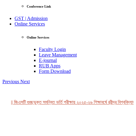
Conference Link
GST | Admission
Online Services
Online Services
Faculty Login
Leave Management
E-journal
RUB Apps
Form Download
Previous
Next
|| জিএসটি গুচ্ছভুক্ত সমন্বিত ভর্তি পরীক্ষায় ২০২৫-২৬ শিক্ষাবর্ষে রবীন্দ্র বিশ্ববিদ্যাল
View Profile
Professor Tahmina Akhtar