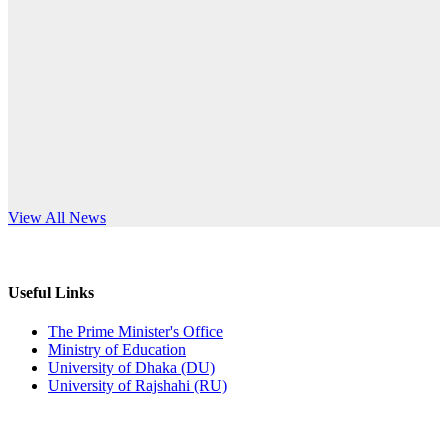
Published: 12:24pm, 8th Jun, 2026
anniversary
দরপত্র বিজ্ঞপ্তি (ছাত্রী হলের বৈদ্যুতিক সরঞ্জামাদি)
Read More
Published: 04:24pm, 21st May, 2026
প্রচারিত অসত্য ও বিভ্রান্তিকার সংবাদের প্রতিবাদ
Published: 10:58pm, 19th May, 2026
অফিস বিজ্ঞপ্তি (অস্থায়ী ছাত্রী হল)
s World Teachers’ Day
View All News
Published: 03:48pm, 19th May, 2026
অফিস বিজ্ঞপ্তি ছুটি
Useful Links
Published: 03:46pm, 19th May, 2026
The Prime Minister's Office
Ministry of Education
নিয়োগ পরীক্ষা স্থগিত বিজ্ঞপ্তি
University of Dhaka (DU)
University of Rajshahi (RU)
Published: 03:45pm, 17th May, 2026
অফিস বিজ্ঞপ্তি (ছাত্রী হল)