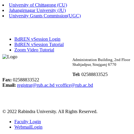
University of Chittagong (CU)
Published: 02:58pm, 14th May, 2026
Jahangirnagar University (JU)
University Grants Commission(UGC)
ভর্তি বিজ্ঞপ্তি (সংগীত বিভাগ)
Published: 02:15pm, 7th May, 2026
BdREN vSession Login
ভর্তি বিজ্ঞপ্তি সমাজবিজ্ঞান বিভাগ ( ৩য় বর্ষ ১ম সেমি.)
BdREN vSession Tutorial
Zoom Video Tutorial
Published: 02:13pm, 7th May, 2026
Rabindra University
Administration Building, 2nd Floor
Shahjadpur, Sirajganj 6770
ম্যানেজমেন্ট বিভাগ ভর্তি বিজ্ঞপ্তি (২০২৩-২৪ শিক্ষাবর্ষ)
Bangladesh
Tel:
02588833525
Published: 02:11pm, 7th May, 2026
Fax:
02588833522
Email:
registrar@rub.ac.bd
vcoffice@rub.ac.bd
ভর্তি বিজ্ঞপ্তি সমাজবিজ্ঞান বিভাগ (১ম বর্ষ ২য় সেমি.)
Published: 02:07pm, 7th May, 2026
© 2022 Rabindra University. All Rights Reserved.
ফরম পূরণ বিজ্ঞপ্তি, সমাজবিজ্ঞান বিভাগ (শিক্ষাবর্ষ: ২০২৩-২৪)
Faculty Login
Published: 03:09pm, 30th Apr, 2026
WebmailLogin