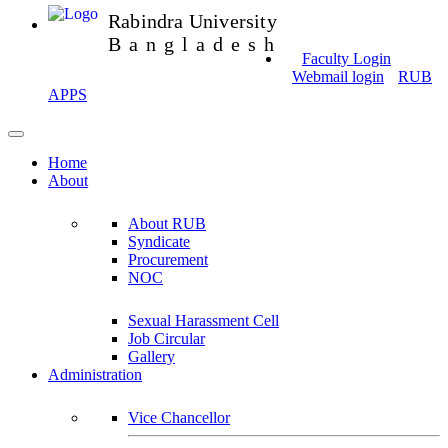
Rabindra University
Bangladesh
Faculty Login
Webmail login
RUB
APPS
Home
About
About RUB
Syndicate
Procurement
NOC
Sexual Harassment Cell
Job Circular
Gallery
Administration
Vice Chancellor