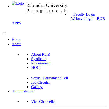
Rabindra University
Bangladesh
Faculty Login
Webmail login
RUB
APPS
Home
About
About RUB
Syndicate
Procurement
NOC
Sexual Harassment Cell
Job Circular
Gallery
Administration
Vice Chancellor