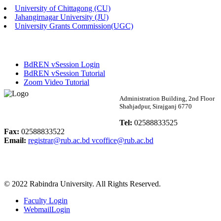
University of Chittagong (CU)
Published: 02:13pm, 7th May, 2026
Jahangirnagar University (JU)
University Grants Commission(UGC)
ম্যানেজমেন্ট বিভাগ ভর্তি বিজ্ঞপ্তি (২০২৩-২৪ শিক্ষাবর্ষ)
Published: 02:11pm, 7th May, 2026
BdREN vSession Login
ভর্তি বিজ্ঞপ্তি সমাজবিজ্ঞান বিভাগ (১ম বর্ষ ২য় সেমি.)
BdREN vSession Tutorial
Zoom Video Tutorial
Published: 02:07pm, 7th May, 2026
Rabindra University
Administration Building, 2nd Floor
Shahjadpur, Sirajganj 6770
ফরম পূরণ বিজ্ঞপ্তি, সমাজবিজ্ঞান বিভাগ (শিক্ষাবর্ষ: ২০২৩-২৪)
Bangladesh
Tel:
02588833525
Published: 03:09pm, 30th Apr, 2026
Fax:
02588833522
Email:
registrar@rub.ac.bd
vcoffice@rub.ac.bd
ছাত্রী হল (অস্থায়ী)-এ সিট বরাদ্দ সংক্রান্ত অফিস বিজ্ঞপ্তি
Published: 03:07pm, 30th Apr, 2026
© 2022 Rabindra University. All Rights Reserved.
ভর্তি বিজ্ঞপ্তি, সমাজবিজ্ঞান বিভাগ (শিক্ষাবর্ষ: 2023-24)
Faculty Login
Published: 03:05pm, 30th Apr, 2026
WebmailLogin