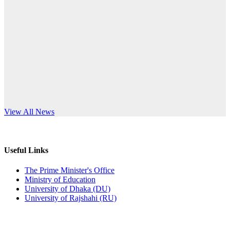
Published: 10:58pm, 19th May, 2026
anniversary
অফিস বিজ্ঞপ্তি (অস্থায়ী ছাত্রী হল)
Read More
Published: 03:48pm, 19th May, 2026
অফিস বিজ্ঞপ্তি ছুটি
Published: 03:46pm, 19th May, 2026
নিয়োগ পরীক্ষা স্থগিত বিজ্ঞপ্তি
s World Teachers’ Day
View All News
Published: 03:45pm, 17th May, 2026
অফিস বিজ্ঞপ্তি (ছাত্রী হল)
Useful Links
Published: 02:58pm, 14th May, 2026
The Prime Minister's Office
Ministry of Education
ভর্তি বিজ্ঞপ্তি (সংগীত বিভাগ)
University of Dhaka (DU)
University of Rajshahi (RU)
Published: 02:15pm, 7th May, 2026
ভর্তি বিজ্ঞপ্তি সমাজবিজ্ঞান বিভাগ ( ৩য় বর্ষ ১ম সেমি.)