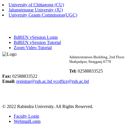
University of Chittagong (CU)
Published: 02:13pm, 7th May, 2026
Jahangirnagar University (JU)
University Grants Commission(UGC)
ম্যানেজমেন্ট বিভাগ ভর্তি বিজ্ঞপ্তি (২০২৩-২৪ শিক্ষাবর্ষ)
Published: 02:11pm, 7th May, 2026
BdREN vSession Login
ভর্তি বিজ্ঞপ্তি সমাজবিজ্ঞান বিভাগ (১ম বর্ষ ২য় সেমি.)
BdREN vSession Tutorial
Zoom Video Tutorial
Published: 02:07pm, 7th May, 2026
Rabindra University
Administration Building, 2nd Floor
Shahjadpur, Sirajganj 6770
ফরম পূরণ বিজ্ঞপ্তি, সমাজবিজ্ঞান বিভাগ (শিক্ষাবর্ষ: ২০২৩-২৪)
Bangladesh
Tel:
02588833525
Published: 03:09pm, 30th Apr, 2026
Fax:
02588833522
Email:
registrar@rub.ac.bd
vcoffice@rub.ac.bd
ছাত্রী হল (অস্থায়ী)-এ সিট বরাদ্দ সংক্রান্ত অফিস বিজ্ঞপ্তি
Published: 03:07pm, 30th Apr, 2026
© 2022 Rabindra University. All Rights Reserved.
ভর্তি বিজ্ঞপ্তি, সমাজবিজ্ঞান বিভাগ (শিক্ষাবর্ষ: 2023-24)
Faculty Login
Published: 03:05pm, 30th Apr, 2026
WebmailLogin