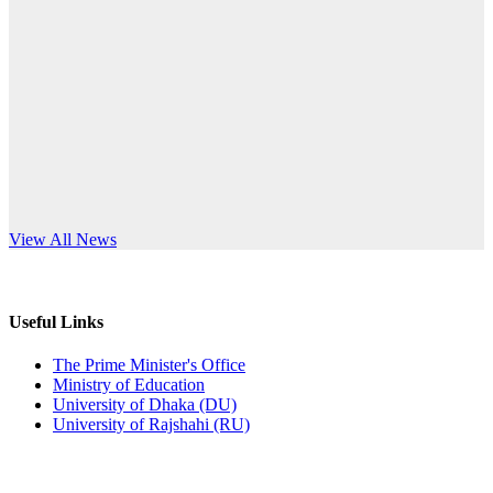
Published: 10:58pm, 19th May, 2026
anniversary
অফিস বিজ্ঞপ্তি (অস্থায়ী ছাত্রী হল)
Read More
Published: 03:48pm, 19th May, 2026
অফিস বিজ্ঞপ্তি ছুটি
Published: 03:46pm, 19th May, 2026
নিয়োগ পরীক্ষা স্থগিত বিজ্ঞপ্তি
s World Teachers’ Day
View All News
Published: 03:45pm, 17th May, 2026
অফিস বিজ্ঞপ্তি (ছাত্রী হল)
Useful Links
Published: 02:58pm, 14th May, 2026
The Prime Minister's Office
Ministry of Education
ভর্তি বিজ্ঞপ্তি (সংগীত বিভাগ)
University of Dhaka (DU)
University of Rajshahi (RU)
Published: 02:15pm, 7th May, 2026
ভর্তি বিজ্ঞপ্তি সমাজবিজ্ঞান বিভাগ ( ৩য় বর্ষ ১ম সেমি.)