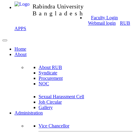
Rabindra University
Bangladesh
Faculty Login
Webmail login
RUB
APPS
Home
About
About RUB
Syndicate
Procurement
NOC
Sexual Harassment Cell
Job Circular
Gallery
Administration
Vice Chancellor