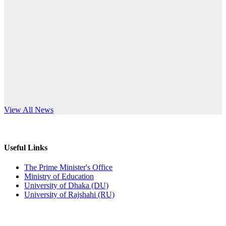
Published: 10:58pm, 19th May, 2026
anniversary
অফিস বিজ্ঞপ্তি (অস্থায়ী ছাত্রী হল)
Read More
Published: 03:48pm, 19th May, 2026
অফিস বিজ্ঞপ্তি ছুটি
Published: 03:46pm, 19th May, 2026
নিয়োগ পরীক্ষা স্থগিত বিজ্ঞপ্তি
s World Teachers’ Day
View All News
Published: 03:45pm, 17th May, 2026
অফিস বিজ্ঞপ্তি (ছাত্রী হল)
Useful Links
Published: 02:58pm, 14th May, 2026
The Prime Minister's Office
Ministry of Education
ভর্তি বিজ্ঞপ্তি (সংগীত বিভাগ)
University of Dhaka (DU)
University of Rajshahi (RU)
Published: 02:15pm, 7th May, 2026
ভর্তি বিজ্ঞপ্তি সমাজবিজ্ঞান বিভাগ ( ৩য় বর্ষ ১ম সেমি.)