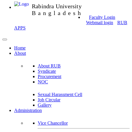
Rabindra University
Bangladesh
Faculty Login
Webmail login
RUB
APPS
Home
About
About RUB
Syndicate
Procurement
NOC
Sexual Harassment Cell
Job Circular
Gallery
Administration
Vice Chancellor