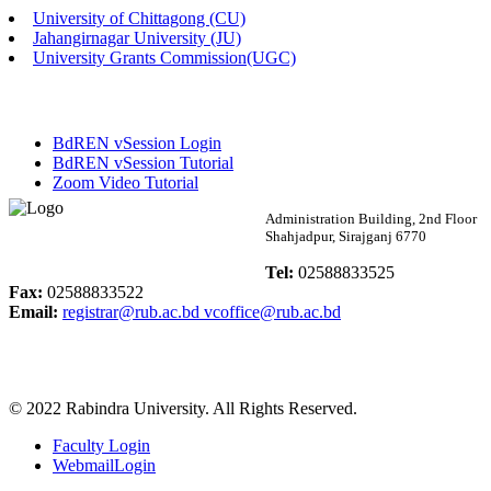
University of Chittagong (CU)
Published: 02:13pm, 7th May, 2026
Jahangirnagar University (JU)
University Grants Commission(UGC)
ম্যানেজমেন্ট বিভাগ ভর্তি বিজ্ঞপ্তি (২০২৩-২৪ শিক্ষাবর্ষ)
Published: 02:11pm, 7th May, 2026
BdREN vSession Login
ভর্তি বিজ্ঞপ্তি সমাজবিজ্ঞান বিভাগ (১ম বর্ষ ২য় সেমি.)
BdREN vSession Tutorial
Zoom Video Tutorial
Published: 02:07pm, 7th May, 2026
Rabindra University
Administration Building, 2nd Floor
Shahjadpur, Sirajganj 6770
ফরম পূরণ বিজ্ঞপ্তি, সমাজবিজ্ঞান বিভাগ (শিক্ষাবর্ষ: ২০২৩-২৪)
Bangladesh
Tel:
02588833525
Published: 03:09pm, 30th Apr, 2026
Fax:
02588833522
Email:
registrar@rub.ac.bd
vcoffice@rub.ac.bd
ছাত্রী হল (অস্থায়ী)-এ সিট বরাদ্দ সংক্রান্ত অফিস বিজ্ঞপ্তি
Published: 03:07pm, 30th Apr, 2026
© 2022 Rabindra University. All Rights Reserved.
ভর্তি বিজ্ঞপ্তি, সমাজবিজ্ঞান বিভাগ (শিক্ষাবর্ষ: 2023-24)
Faculty Login
Published: 03:05pm, 30th Apr, 2026
WebmailLogin