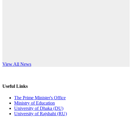
Published: 10:58pm, 19th May, 2026
anniversary
অফিস বিজ্ঞপ্তি (অস্থায়ী ছাত্রী হল)
Read More
Published: 03:48pm, 19th May, 2026
অফিস বিজ্ঞপ্তি ছুটি
Published: 03:46pm, 19th May, 2026
নিয়োগ পরীক্ষা স্থগিত বিজ্ঞপ্তি
s World Teachers’ Day
View All News
Published: 03:45pm, 17th May, 2026
অফিস বিজ্ঞপ্তি (ছাত্রী হল)
Useful Links
Published: 02:58pm, 14th May, 2026
The Prime Minister's Office
Ministry of Education
ভর্তি বিজ্ঞপ্তি (সংগীত বিভাগ)
University of Dhaka (DU)
University of Rajshahi (RU)
Published: 02:15pm, 7th May, 2026
ভর্তি বিজ্ঞপ্তি সমাজবিজ্ঞান বিভাগ ( ৩য় বর্ষ ১ম সেমি.)