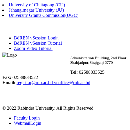
University of Chittagong (CU)
Published: 02:13pm, 7th May, 2026
Jahangirnagar University (JU)
University Grants Commission(UGC)
ম্যানেজমেন্ট বিভাগ ভর্তি বিজ্ঞপ্তি (২০২৩-২৪ শিক্ষাবর্ষ)
Published: 02:11pm, 7th May, 2026
BdREN vSession Login
ভর্তি বিজ্ঞপ্তি সমাজবিজ্ঞান বিভাগ (১ম বর্ষ ২য় সেমি.)
BdREN vSession Tutorial
Zoom Video Tutorial
Published: 02:07pm, 7th May, 2026
Rabindra University
Administration Building, 2nd Floor
Shahjadpur, Sirajganj 6770
ফরম পূরণ বিজ্ঞপ্তি, সমাজবিজ্ঞান বিভাগ (শিক্ষাবর্ষ: ২০২৩-২৪)
Bangladesh
Tel:
02588833525
Published: 03:09pm, 30th Apr, 2026
Fax:
02588833522
Email:
registrar@rub.ac.bd
vcoffice@rub.ac.bd
ছাত্রী হল (অস্থায়ী)-এ সিট বরাদ্দ সংক্রান্ত অফিস বিজ্ঞপ্তি
Published: 03:07pm, 30th Apr, 2026
© 2022 Rabindra University. All Rights Reserved.
ভর্তি বিজ্ঞপ্তি, সমাজবিজ্ঞান বিভাগ (শিক্ষাবর্ষ: 2023-24)
Faculty Login
Published: 03:05pm, 30th Apr, 2026
WebmailLogin