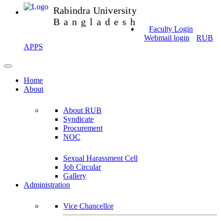
Rabindra University
Bangladesh
Faculty Login
Webmail login
RUB
APPS
Home
About
About RUB
Syndicate
Procurement
NOC
Sexual Harassment Cell
Job Circular
Gallery
Administration
Vice Chancellor