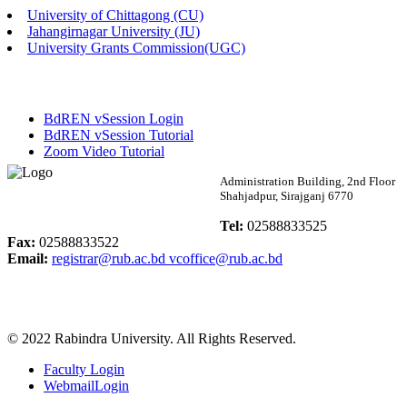
University of Chittagong (CU)
Published: 02:13pm, 7th May, 2026
Jahangirnagar University (JU)
University Grants Commission(UGC)
ম্যানেজমেন্ট বিভাগ ভর্তি বিজ্ঞপ্তি (২০২৩-২৪ শিক্ষাবর্ষ)
Published: 02:11pm, 7th May, 2026
BdREN vSession Login
ভর্তি বিজ্ঞপ্তি সমাজবিজ্ঞান বিভাগ (১ম বর্ষ ২য় সেমি.)
BdREN vSession Tutorial
Zoom Video Tutorial
Published: 02:07pm, 7th May, 2026
Rabindra University
Administration Building, 2nd Floor
Shahjadpur, Sirajganj 6770
ফরম পূরণ বিজ্ঞপ্তি, সমাজবিজ্ঞান বিভাগ (শিক্ষাবর্ষ: ২০২৩-২৪)
Bangladesh
Tel:
02588833525
Published: 03:09pm, 30th Apr, 2026
Fax:
02588833522
Email:
registrar@rub.ac.bd
vcoffice@rub.ac.bd
ছাত্রী হল (অস্থায়ী)-এ সিট বরাদ্দ সংক্রান্ত অফিস বিজ্ঞপ্তি
Published: 03:07pm, 30th Apr, 2026
© 2022 Rabindra University. All Rights Reserved.
ভর্তি বিজ্ঞপ্তি, সমাজবিজ্ঞান বিভাগ (শিক্ষাবর্ষ: 2023-24)
Faculty Login
Published: 03:05pm, 30th Apr, 2026
WebmailLogin