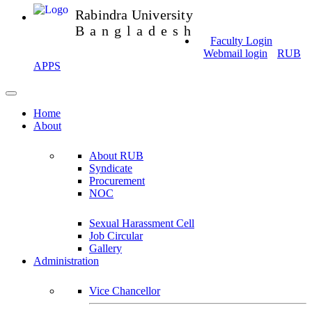
Rabindra University
Bangladesh
Faculty Login
Webmail login
RUB
APPS
Home
About
About RUB
Syndicate
Procurement
NOC
Sexual Harassment Cell
Job Circular
Gallery
Administration
Vice Chancellor