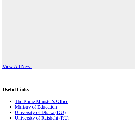
Published: 10:58pm, 19th May, 2026
anniversary
অফিস বিজ্ঞপ্তি (অস্থায়ী ছাত্রী হল)
Read More
Published: 03:48pm, 19th May, 2026
অফিস বিজ্ঞপ্তি ছুটি
Published: 03:46pm, 19th May, 2026
নিয়োগ পরীক্ষা স্থগিত বিজ্ঞপ্তি
s World Teachers’ Day
View All News
Published: 03:45pm, 17th May, 2026
অফিস বিজ্ঞপ্তি (ছাত্রী হল)
Useful Links
Published: 02:58pm, 14th May, 2026
The Prime Minister's Office
Ministry of Education
ভর্তি বিজ্ঞপ্তি (সংগীত বিভাগ)
University of Dhaka (DU)
University of Rajshahi (RU)
Published: 02:15pm, 7th May, 2026
ভর্তি বিজ্ঞপ্তি সমাজবিজ্ঞান বিভাগ ( ৩য় বর্ষ ১ম সেমি.)