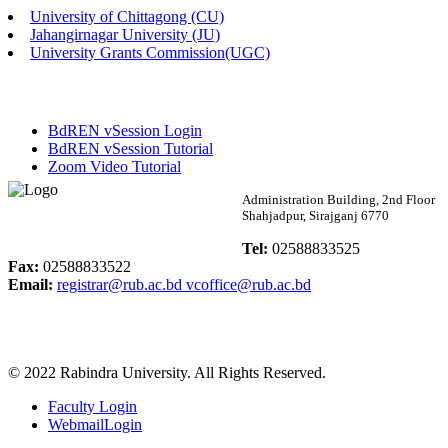
University of Chittagong (CU)
Published: 02:13pm, 7th May, 2026
Jahangirnagar University (JU)
University Grants Commission(UGC)
ম্যানেজমেন্ট বিভাগ ভর্তি বিজ্ঞপ্তি (২০২৩-২৪ শিক্ষাবর্ষ)
Published: 02:11pm, 7th May, 2026
BdREN vSession Login
ভর্তি বিজ্ঞপ্তি সমাজবিজ্ঞান বিভাগ (১ম বর্ষ ২য় সেমি.)
BdREN vSession Tutorial
Zoom Video Tutorial
Published: 02:07pm, 7th May, 2026
Rabindra University
Administration Building, 2nd Floor
Shahjadpur, Sirajganj 6770
ফরম পূরণ বিজ্ঞপ্তি, সমাজবিজ্ঞান বিভাগ (শিক্ষাবর্ষ: ২০২৩-২৪)
Bangladesh
Tel:
02588833525
Published: 03:09pm, 30th Apr, 2026
Fax:
02588833522
Email:
registrar@rub.ac.bd
vcoffice@rub.ac.bd
ছাত্রী হল (অস্থায়ী)-এ সিট বরাদ্দ সংক্রান্ত অফিস বিজ্ঞপ্তি
Published: 03:07pm, 30th Apr, 2026
© 2022 Rabindra University. All Rights Reserved.
ভর্তি বিজ্ঞপ্তি, সমাজবিজ্ঞান বিভাগ (শিক্ষাবর্ষ: 2023-24)
Faculty Login
Published: 03:05pm, 30th Apr, 2026
WebmailLogin