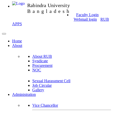
Rabindra University
Bangladesh
Faculty Login
Webmail login
RUB
APPS
Home
About
About RUB
Syndicate
Procurement
NOC
Sexual Harassment Cell
Job Circular
Gallery
Administration
Vice Chancellor