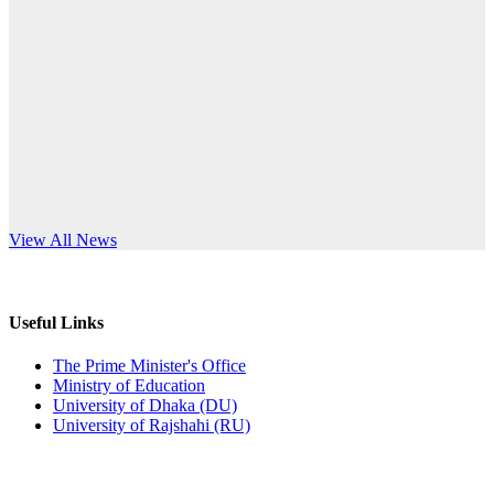
Published: 10:58pm, 19th May, 2026
anniversary
অফিস বিজ্ঞপ্তি (অস্থায়ী ছাত্রী হল)
Read More
Published: 03:48pm, 19th May, 2026
অফিস বিজ্ঞপ্তি ছুটি
Published: 03:46pm, 19th May, 2026
নিয়োগ পরীক্ষা স্থগিত বিজ্ঞপ্তি
s World Teachers’ Day
View All News
Published: 03:45pm, 17th May, 2026
অফিস বিজ্ঞপ্তি (ছাত্রী হল)
Useful Links
Published: 02:58pm, 14th May, 2026
The Prime Minister's Office
Ministry of Education
ভর্তি বিজ্ঞপ্তি (সংগীত বিভাগ)
University of Dhaka (DU)
University of Rajshahi (RU)
Published: 02:15pm, 7th May, 2026
ভর্তি বিজ্ঞপ্তি সমাজবিজ্ঞান বিভাগ ( ৩য় বর্ষ ১ম সেমি.)