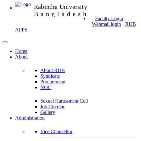
Rabindra University
Bangladesh
Faculty Login
Webmail login
RUB
APPS
Home
About
About RUB
Syndicate
Procurement
NOC
Sexual Harassment Cell
Job Circular
Gallery
Administration
Vice Chancellor