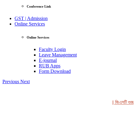
Conference Link
GST | Admission
Online Services
Online Services
Faculty Login
Leave Management
E-journal
RUB Apps
Form Download
Previous
Next
|| জিএসটি গুচ্ছভুক্
View Profile
Professor Tahmina Akhtar