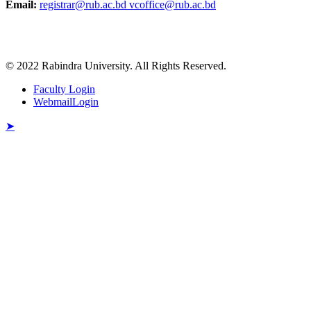
Email:
registrar@rub.ac.bd
vcoffice@rub.ac.bd
পুনঃভর্তি বিজ্ঞপ্তি ( ম্যানেজমেন্ট বিভাগ)
Published: 03:10pm, 12th Apr, 2026
© 2022 Rabindra University. All Rights Reserved.
দরপত্র বিজ্ঞপ্তি ( ছাত্রী হল ভাড়া )
Faculty Login
Published: 10:07am, 9th Apr, 2026
WebmailLogin
➤
অফিস বিজ্ঞপ্তি
Published: 12:04pm, 29th Mar, 2026
অফিস ছুটি বিজ্ঞপ্তি
Published: 09:28pm, 8th Mar, 2026
ফরম পূরণ বিজ্ঞপ্তি (বাংলা বিভাগ)
Published: 11:07am, 5th Mar, 2026
ভর্তি বিজ্ঞপ্তি (সমাজবিজ্ঞান বিভাগ)