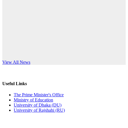
Published: 12:24pm, 8th Jun, 2026
anniversary
দরপত্র বিজ্ঞপ্তি (ছাত্রী হলের বৈদ্যুতিক সরঞ্জামাদি)
Read More
Published: 04:24pm, 21st May, 2026
প্রচারিত অসত্য ও বিভ্রান্তিকার সংবাদের প্রতিবাদ
Published: 10:58pm, 19th May, 2026
অফিস বিজ্ঞপ্তি (অস্থায়ী ছাত্রী হল)
s World Teachers’ Day
View All News
Published: 03:48pm, 19th May, 2026
অফিস বিজ্ঞপ্তি ছুটি
Useful Links
Published: 03:46pm, 19th May, 2026
The Prime Minister's Office
Ministry of Education
নিয়োগ পরীক্ষা স্থগিত বিজ্ঞপ্তি
University of Dhaka (DU)
University of Rajshahi (RU)
Published: 03:45pm, 17th May, 2026
অফিস বিজ্ঞপ্তি (ছাত্রী হল)