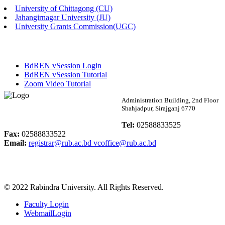
University of Chittagong (CU)
Published: 02:58pm, 14th May, 2026
Jahangirnagar University (JU)
University Grants Commission(UGC)
ভর্তি বিজ্ঞপ্তি (সংগীত বিভাগ)
Published: 02:15pm, 7th May, 2026
BdREN vSession Login
ভর্তি বিজ্ঞপ্তি সমাজবিজ্ঞান বিভাগ ( ৩য় বর্ষ ১ম সেমি.)
BdREN vSession Tutorial
Zoom Video Tutorial
Published: 02:13pm, 7th May, 2026
Rabindra University
Administration Building, 2nd Floor
Shahjadpur, Sirajganj 6770
ম্যানেজমেন্ট বিভাগ ভর্তি বিজ্ঞপ্তি (২০২৩-২৪ শিক্ষাবর্ষ)
Bangladesh
Tel:
02588833525
Published: 02:11pm, 7th May, 2026
Fax:
02588833522
Email:
registrar@rub.ac.bd
vcoffice@rub.ac.bd
ভর্তি বিজ্ঞপ্তি সমাজবিজ্ঞান বিভাগ (১ম বর্ষ ২য় সেমি.)
Published: 02:07pm, 7th May, 2026
© 2022 Rabindra University. All Rights Reserved.
ফরম পূরণ বিজ্ঞপ্তি, সমাজবিজ্ঞান বিভাগ (শিক্ষাবর্ষ: ২০২৩-২৪)
Faculty Login
Published: 03:09pm, 30th Apr, 2026
WebmailLogin