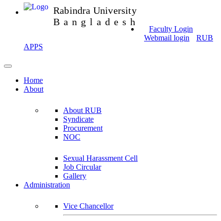
Rabindra University
Bangladesh
Faculty Login
Webmail login
RUB
APPS
Home
About
About RUB
Syndicate
Procurement
NOC
Sexual Harassment Cell
Job Circular
Gallery
Administration
Vice Chancellor