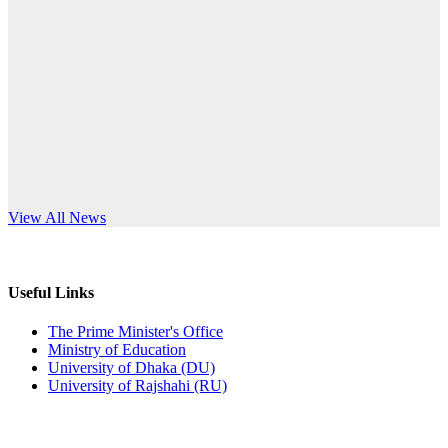
Published: 12:24pm, 8th Jun, 2026
anniversary
দরপত্র বিজ্ঞপ্তি (ছাত্রী হলের বৈদ্যুতিক সরঞ্জামাদি)
Read More
Published: 04:24pm, 21st May, 2026
প্রচারিত অসত্য ও বিভ্রান্তিকার সংবাদের প্রতিবাদ
Published: 10:58pm, 19th May, 2026
অফিস বিজ্ঞপ্তি (অস্থায়ী ছাত্রী হল)
s World Teachers’ Day
View All News
Published: 03:48pm, 19th May, 2026
অফিস বিজ্ঞপ্তি ছুটি
Useful Links
Published: 03:46pm, 19th May, 2026
The Prime Minister's Office
Ministry of Education
নিয়োগ পরীক্ষা স্থগিত বিজ্ঞপ্তি
University of Dhaka (DU)
University of Rajshahi (RU)
Published: 03:45pm, 17th May, 2026
অফিস বিজ্ঞপ্তি (ছাত্রী হল)