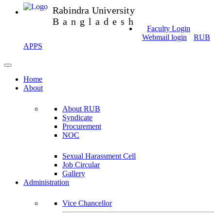
Rabindra University
Bangladesh
Faculty Login
Webmail login
RUB
APPS
Home
About
About RUB
Syndicate
Procurement
NOC
Sexual Harassment Cell
Job Circular
Gallery
Administration
Vice Chancellor