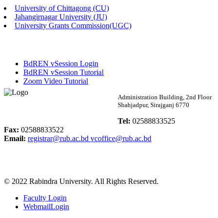
University of Chittagong (CU)
Published: 02:58pm, 14th May, 2026
Jahangirnagar University (JU)
University Grants Commission(UGC)
ভর্তি বিজ্ঞপ্তি (সংগীত বিভাগ)
Published: 02:15pm, 7th May, 2026
BdREN vSession Login
ভর্তি বিজ্ঞপ্তি সমাজবিজ্ঞান বিভাগ ( ৩য় বর্ষ ১ম সেমি.)
BdREN vSession Tutorial
Zoom Video Tutorial
Published: 02:13pm, 7th May, 2026
Rabindra University
Administration Building, 2nd Floor
Shahjadpur, Sirajganj 6770
ম্যানেজমেন্ট বিভাগ ভর্তি বিজ্ঞপ্তি (২০২৩-২৪ শিক্ষাবর্ষ)
Bangladesh
Tel:
02588833525
Published: 02:11pm, 7th May, 2026
Fax:
02588833522
Email:
registrar@rub.ac.bd
vcoffice@rub.ac.bd
ভর্তি বিজ্ঞপ্তি সমাজবিজ্ঞান বিভাগ (১ম বর্ষ ২য় সেমি.)
Published: 02:07pm, 7th May, 2026
© 2022 Rabindra University. All Rights Reserved.
ফরম পূরণ বিজ্ঞপ্তি, সমাজবিজ্ঞান বিভাগ (শিক্ষাবর্ষ: ২০২৩-২৪)
Faculty Login
Published: 03:09pm, 30th Apr, 2026
WebmailLogin