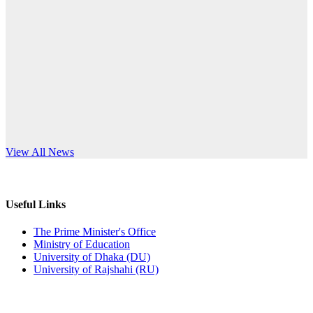
Published: 12:24pm, 8th Jun, 2026
anniversary
দরপত্র বিজ্ঞপ্তি (ছাত্রী হলের বৈদ্যুতিক সরঞ্জামাদি)
Read More
Published: 04:24pm, 21st May, 2026
প্রচারিত অসত্য ও বিভ্রান্তিকার সংবাদের প্রতিবাদ
Published: 10:58pm, 19th May, 2026
অফিস বিজ্ঞপ্তি (অস্থায়ী ছাত্রী হল)
s World Teachers’ Day
View All News
Published: 03:48pm, 19th May, 2026
অফিস বিজ্ঞপ্তি ছুটি
Useful Links
Published: 03:46pm, 19th May, 2026
The Prime Minister's Office
Ministry of Education
নিয়োগ পরীক্ষা স্থগিত বিজ্ঞপ্তি
University of Dhaka (DU)
University of Rajshahi (RU)
Published: 03:45pm, 17th May, 2026
অফিস বিজ্ঞপ্তি (ছাত্রী হল)