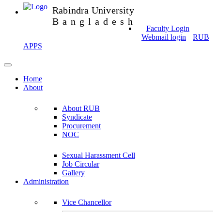
Rabindra University
Bangladesh
Faculty Login
Webmail login
RUB
APPS
Home
About
About RUB
Syndicate
Procurement
NOC
Sexual Harassment Cell
Job Circular
Gallery
Administration
Vice Chancellor