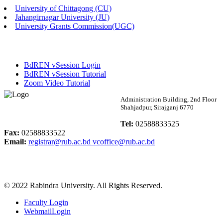
University of Chittagong (CU)
Published: 02:58pm, 14th May, 2026
Jahangirnagar University (JU)
University Grants Commission(UGC)
ভর্তি বিজ্ঞপ্তি (সংগীত বিভাগ)
Published: 02:15pm, 7th May, 2026
BdREN vSession Login
ভর্তি বিজ্ঞপ্তি সমাজবিজ্ঞান বিভাগ ( ৩য় বর্ষ ১ম সেমি.)
BdREN vSession Tutorial
Zoom Video Tutorial
Published: 02:13pm, 7th May, 2026
Rabindra University
Administration Building, 2nd Floor
Shahjadpur, Sirajganj 6770
ম্যানেজমেন্ট বিভাগ ভর্তি বিজ্ঞপ্তি (২০২৩-২৪ শিক্ষাবর্ষ)
Bangladesh
Tel:
02588833525
Published: 02:11pm, 7th May, 2026
Fax:
02588833522
Email:
registrar@rub.ac.bd
vcoffice@rub.ac.bd
ভর্তি বিজ্ঞপ্তি সমাজবিজ্ঞান বিভাগ (১ম বর্ষ ২য় সেমি.)
Published: 02:07pm, 7th May, 2026
© 2022 Rabindra University. All Rights Reserved.
ফরম পূরণ বিজ্ঞপ্তি, সমাজবিজ্ঞান বিভাগ (শিক্ষাবর্ষ: ২০২৩-২৪)
Faculty Login
Published: 03:09pm, 30th Apr, 2026
WebmailLogin