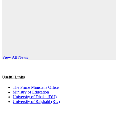
Published: 12:24pm, 8th Jun, 2026
anniversary
দরপত্র বিজ্ঞপ্তি (ছাত্রী হলের বৈদ্যুতিক সরঞ্জামাদি)
Read More
Published: 04:24pm, 21st May, 2026
প্রচারিত অসত্য ও বিভ্রান্তিকার সংবাদের প্রতিবাদ
Published: 10:58pm, 19th May, 2026
অফিস বিজ্ঞপ্তি (অস্থায়ী ছাত্রী হল)
s World Teachers’ Day
View All News
Published: 03:48pm, 19th May, 2026
অফিস বিজ্ঞপ্তি ছুটি
Useful Links
Published: 03:46pm, 19th May, 2026
The Prime Minister's Office
Ministry of Education
নিয়োগ পরীক্ষা স্থগিত বিজ্ঞপ্তি
University of Dhaka (DU)
University of Rajshahi (RU)
Published: 03:45pm, 17th May, 2026
অফিস বিজ্ঞপ্তি (ছাত্রী হল)