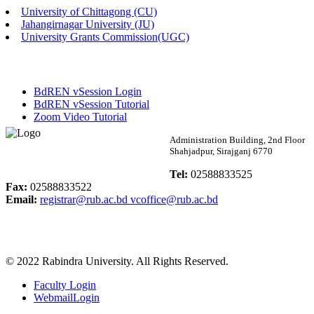
University of Chittagong (CU)
Published: 02:58pm, 14th May, 2026
Jahangirnagar University (JU)
University Grants Commission(UGC)
ভর্তি বিজ্ঞপ্তি (সংগীত বিভাগ)
Published: 02:15pm, 7th May, 2026
BdREN vSession Login
ভর্তি বিজ্ঞপ্তি সমাজবিজ্ঞান বিভাগ ( ৩য় বর্ষ ১ম সেমি.)
BdREN vSession Tutorial
Zoom Video Tutorial
Published: 02:13pm, 7th May, 2026
Rabindra University
Administration Building, 2nd Floor
Shahjadpur, Sirajganj 6770
ম্যানেজমেন্ট বিভাগ ভর্তি বিজ্ঞপ্তি (২০২৩-২৪ শিক্ষাবর্ষ)
Bangladesh
Tel:
02588833525
Published: 02:11pm, 7th May, 2026
Fax:
02588833522
Email:
registrar@rub.ac.bd
vcoffice@rub.ac.bd
ভর্তি বিজ্ঞপ্তি সমাজবিজ্ঞান বিভাগ (১ম বর্ষ ২য় সেমি.)
Published: 02:07pm, 7th May, 2026
© 2022 Rabindra University. All Rights Reserved.
ফরম পূরণ বিজ্ঞপ্তি, সমাজবিজ্ঞান বিভাগ (শিক্ষাবর্ষ: ২০২৩-২৪)
Faculty Login
Published: 03:09pm, 30th Apr, 2026
WebmailLogin