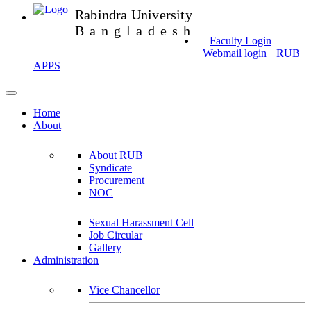
Rabindra University
Bangladesh
Faculty Login
Webmail login
RUB
APPS
Home
About
About RUB
Syndicate
Procurement
NOC
Sexual Harassment Cell
Job Circular
Gallery
Administration
Vice Chancellor