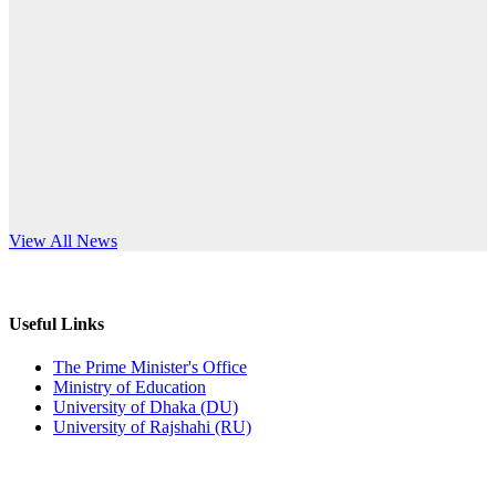
Published: 03:44pm, 5th Jul, 2026
anniversary
নিয়োগ পরীক্ষা স্থগিত (বাবুর্চি)
Read More
Published: 07:04pm, 8th Jun, 2026
নিয়োগ পরীক্ষা স্থগিত বিজ্ঞপ্তি
Published: 12:24pm, 8th Jun, 2026
দরপত্র বিজ্ঞপ্তি (ছাত্রী হলের বৈদ্যুতিক সরঞ্জামাদি)
s World Teachers’ Day
View All News
Published: 04:24pm, 21st May, 2026
প্রচারিত অসত্য ও বিভ্রান্তিকার সংবাদের প্রতিবাদ
Useful Links
Published: 10:58pm, 19th May, 2026
The Prime Minister's Office
Ministry of Education
অফিস বিজ্ঞপ্তি (অস্থায়ী ছাত্রী হল)
University of Dhaka (DU)
University of Rajshahi (RU)
Published: 03:48pm, 19th May, 2026
অফিস বিজ্ঞপ্তি ছুটি