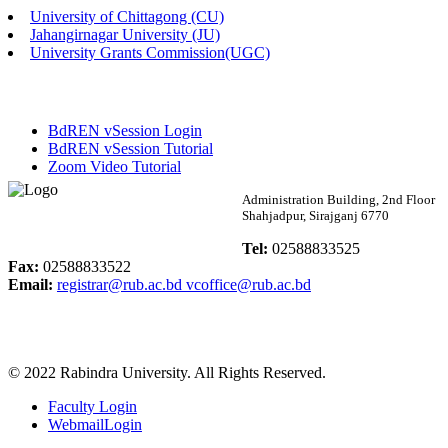
University of Chittagong (CU)
Published: 03:46pm, 19th May, 2026
Jahangirnagar University (JU)
University Grants Commission(UGC)
নিয়োগ পরীক্ষা স্থগিত বিজ্ঞপ্তি
Published: 03:45pm, 17th May, 2026
BdREN vSession Login
অফিস বিজ্ঞপ্তি (ছাত্রী হল)
BdREN vSession Tutorial
Zoom Video Tutorial
Published: 02:58pm, 14th May, 2026
Rabindra University
Administration Building, 2nd Floor
Shahjadpur, Sirajganj 6770
ভর্তি বিজ্ঞপ্তি (সংগীত বিভাগ)
Bangladesh
Tel:
02588833525
Published: 02:15pm, 7th May, 2026
Fax:
02588833522
Email:
registrar@rub.ac.bd
vcoffice@rub.ac.bd
ভর্তি বিজ্ঞপ্তি সমাজবিজ্ঞান বিভাগ ( ৩য় বর্ষ ১ম সেমি.)
Published: 02:13pm, 7th May, 2026
© 2022 Rabindra University. All Rights Reserved.
ম্যানেজমেন্ট বিভাগ ভর্তি বিজ্ঞপ্তি (২০২৩-২৪ শিক্ষাবর্ষ)
Faculty Login
Published: 02:11pm, 7th May, 2026
WebmailLogin