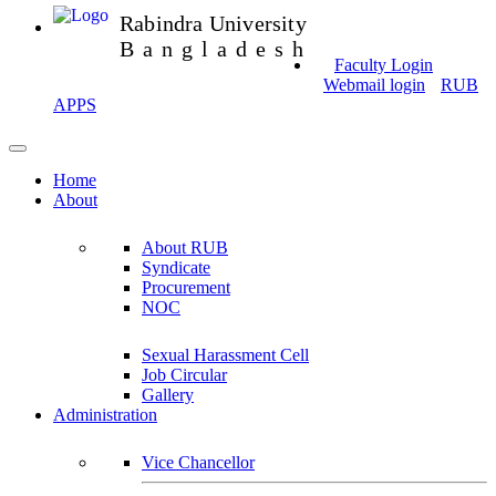
Rabindra University
Bangladesh
Faculty Login
Webmail login
RUB
APPS
Home
About
About RUB
Syndicate
Procurement
NOC
Sexual Harassment Cell
Job Circular
Gallery
Administration
Vice Chancellor