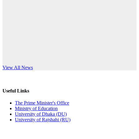
Published: 10:58pm, 19th May, 2026
anniversary
অফিস বিজ্ঞপ্তি (অস্থায়ী ছাত্রী হল)
Read More
Published: 03:48pm, 19th May, 2026
অফিস বিজ্ঞপ্তি ছুটি
Published: 03:46pm, 19th May, 2026
নিয়োগ পরীক্ষা স্থগিত বিজ্ঞপ্তি
s World Teachers’ Day
View All News
Published: 03:45pm, 17th May, 2026
অফিস বিজ্ঞপ্তি (ছাত্রী হল)
Useful Links
Published: 02:58pm, 14th May, 2026
The Prime Minister's Office
Ministry of Education
ভর্তি বিজ্ঞপ্তি (সংগীত বিভাগ)
University of Dhaka (DU)
University of Rajshahi (RU)
Published: 02:15pm, 7th May, 2026
ভর্তি বিজ্ঞপ্তি সমাজবিজ্ঞান বিভাগ ( ৩য় বর্ষ ১ম সেমি.)