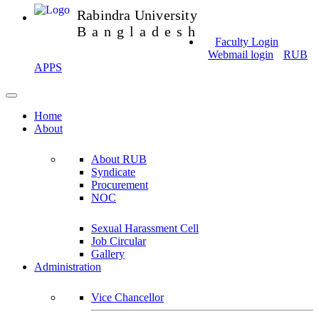
Rabindra University
Bangladesh
Faculty Login
Webmail login
RUB
APPS
Home
About
About RUB
Syndicate
Procurement
NOC
Sexual Harassment Cell
Job Circular
Gallery
Administration
Vice Chancellor