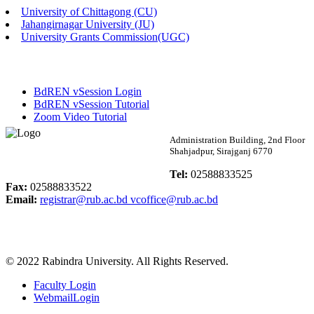
University of Chittagong (CU)
Published: 02:13pm, 7th May, 2026
Jahangirnagar University (JU)
University Grants Commission(UGC)
ম্যানেজমেন্ট বিভাগ ভর্তি বিজ্ঞপ্তি (২০২৩-২৪ শিক্ষাবর্ষ)
Published: 02:11pm, 7th May, 2026
BdREN vSession Login
ভর্তি বিজ্ঞপ্তি সমাজবিজ্ঞান বিভাগ (১ম বর্ষ ২য় সেমি.)
BdREN vSession Tutorial
Zoom Video Tutorial
Published: 02:07pm, 7th May, 2026
Rabindra University
Administration Building, 2nd Floor
Shahjadpur, Sirajganj 6770
ফরম পূরণ বিজ্ঞপ্তি, সমাজবিজ্ঞান বিভাগ (শিক্ষাবর্ষ: ২০২৩-২৪)
Bangladesh
Tel:
02588833525
Published: 03:09pm, 30th Apr, 2026
Fax:
02588833522
Email:
registrar@rub.ac.bd
vcoffice@rub.ac.bd
ছাত্রী হল (অস্থায়ী)-এ সিট বরাদ্দ সংক্রান্ত অফিস বিজ্ঞপ্তি
Published: 03:07pm, 30th Apr, 2026
© 2022 Rabindra University. All Rights Reserved.
ভর্তি বিজ্ঞপ্তি, সমাজবিজ্ঞান বিভাগ (শিক্ষাবর্ষ: 2023-24)
Faculty Login
Published: 03:05pm, 30th Apr, 2026
WebmailLogin