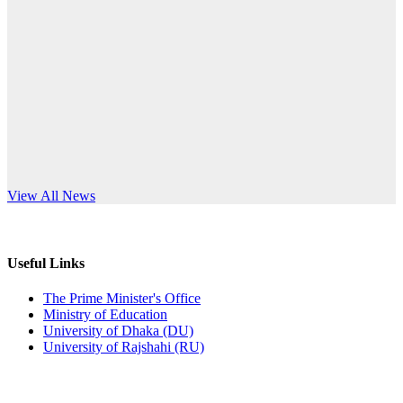
Published: 10:58pm, 19th May, 2026
anniversary
অফিস বিজ্ঞপ্তি (অস্থায়ী ছাত্রী হল)
Read More
Published: 03:48pm, 19th May, 2026
অফিস বিজ্ঞপ্তি ছুটি
Published: 03:46pm, 19th May, 2026
নিয়োগ পরীক্ষা স্থগিত বিজ্ঞপ্তি
s World Teachers’ Day
View All News
Published: 03:45pm, 17th May, 2026
অফিস বিজ্ঞপ্তি (ছাত্রী হল)
Useful Links
Published: 02:58pm, 14th May, 2026
The Prime Minister's Office
Ministry of Education
ভর্তি বিজ্ঞপ্তি (সংগীত বিভাগ)
University of Dhaka (DU)
University of Rajshahi (RU)
Published: 02:15pm, 7th May, 2026
ভর্তি বিজ্ঞপ্তি সমাজবিজ্ঞান বিভাগ ( ৩য় বর্ষ ১ম সেমি.)