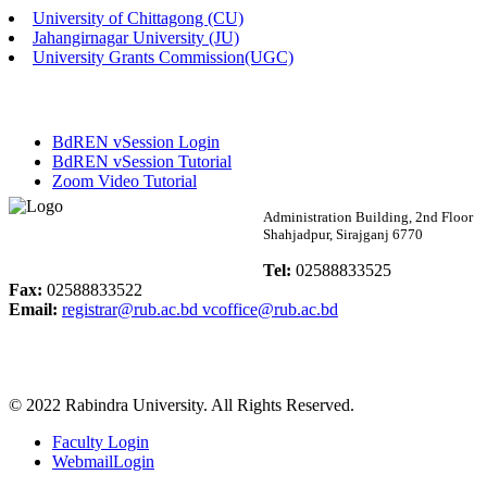
University of Chittagong (CU)
Published: 02:13pm, 7th May, 2026
Jahangirnagar University (JU)
University Grants Commission(UGC)
ম্যানেজমেন্ট বিভাগ ভর্তি বিজ্ঞপ্তি (২০২৩-২৪ শিক্ষাবর্ষ)
Published: 02:11pm, 7th May, 2026
BdREN vSession Login
ভর্তি বিজ্ঞপ্তি সমাজবিজ্ঞান বিভাগ (১ম বর্ষ ২য় সেমি.)
BdREN vSession Tutorial
Zoom Video Tutorial
Published: 02:07pm, 7th May, 2026
Rabindra University
Administration Building, 2nd Floor
Shahjadpur, Sirajganj 6770
ফরম পূরণ বিজ্ঞপ্তি, সমাজবিজ্ঞান বিভাগ (শিক্ষাবর্ষ: ২০২৩-২৪)
Bangladesh
Tel:
02588833525
Published: 03:09pm, 30th Apr, 2026
Fax:
02588833522
Email:
registrar@rub.ac.bd
vcoffice@rub.ac.bd
ছাত্রী হল (অস্থায়ী)-এ সিট বরাদ্দ সংক্রান্ত অফিস বিজ্ঞপ্তি
Published: 03:07pm, 30th Apr, 2026
© 2022 Rabindra University. All Rights Reserved.
ভর্তি বিজ্ঞপ্তি, সমাজবিজ্ঞান বিভাগ (শিক্ষাবর্ষ: 2023-24)
Faculty Login
Published: 03:05pm, 30th Apr, 2026
WebmailLogin