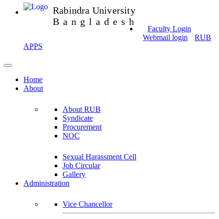
Rabindra University
Bangladesh
Faculty Login
Webmail login
RUB
APPS
Home
About
About RUB
Syndicate
Procurement
NOC
Sexual Harassment Cell
Job Circular
Gallery
Administration
Vice Chancellor