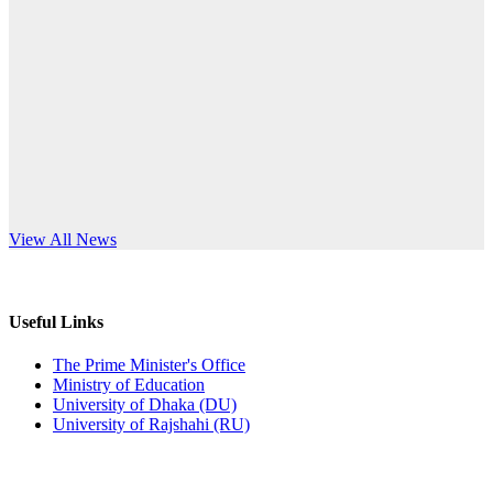
Published: 12:24pm, 8th Jun, 2026
anniversary
দরপত্র বিজ্ঞপ্তি (ছাত্রী হলের বৈদ্যুতিক সরঞ্জামাদি)
Read More
Published: 04:24pm, 21st May, 2026
প্রচারিত অসত্য ও বিভ্রান্তিকার সংবাদের প্রতিবাদ
Published: 10:58pm, 19th May, 2026
অফিস বিজ্ঞপ্তি (অস্থায়ী ছাত্রী হল)
s World Teachers’ Day
View All News
Published: 03:48pm, 19th May, 2026
অফিস বিজ্ঞপ্তি ছুটি
Useful Links
Published: 03:46pm, 19th May, 2026
The Prime Minister's Office
Ministry of Education
নিয়োগ পরীক্ষা স্থগিত বিজ্ঞপ্তি
University of Dhaka (DU)
University of Rajshahi (RU)
Published: 03:45pm, 17th May, 2026
অফিস বিজ্ঞপ্তি (ছাত্রী হল)