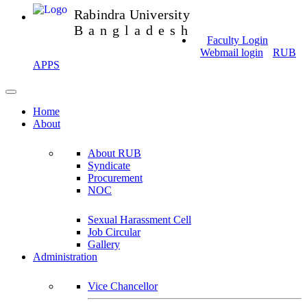
Rabindra University
Bangladesh
Faculty Login
Webmail login
RUB
APPS
Home
About
About RUB
Syndicate
Procurement
NOC
Sexual Harassment Cell
Job Circular
Gallery
Administration
Vice Chancellor