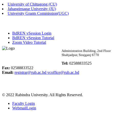
University of Chittagong (CU)
Published: 02:58pm, 14th May, 2026
Jahangirnagar University (JU)
University Grants Commission(UGC)
ভর্তি বিজ্ঞপ্তি (সংগীত বিভাগ)
Published: 02:15pm, 7th May, 2026
BdREN vSession Login
ভর্তি বিজ্ঞপ্তি সমাজবিজ্ঞান বিভাগ ( ৩য় বর্ষ ১ম সেমি.)
BdREN vSession Tutorial
Zoom Video Tutorial
Published: 02:13pm, 7th May, 2026
Rabindra University
Administration Building, 2nd Floor
Shahjadpur, Sirajganj 6770
ম্যানেজমেন্ট বিভাগ ভর্তি বিজ্ঞপ্তি (২০২৩-২৪ শিক্ষাবর্ষ)
Bangladesh
Tel:
02588833525
Published: 02:11pm, 7th May, 2026
Fax:
02588833522
Email:
registrar@rub.ac.bd
vcoffice@rub.ac.bd
ভর্তি বিজ্ঞপ্তি সমাজবিজ্ঞান বিভাগ (১ম বর্ষ ২য় সেমি.)
Published: 02:07pm, 7th May, 2026
© 2022 Rabindra University. All Rights Reserved.
ফরম পূরণ বিজ্ঞপ্তি, সমাজবিজ্ঞান বিভাগ (শিক্ষাবর্ষ: ২০২৩-২৪)
Faculty Login
Published: 03:09pm, 30th Apr, 2026
WebmailLogin