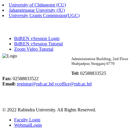
University of Chittagong (CU)
Published: 02:13pm, 7th May, 2026
Jahangirnagar University (JU)
University Grants Commission(UGC)
ম্যানেজমেন্ট বিভাগ ভর্তি বিজ্ঞপ্তি (২০২৩-২৪ শিক্ষাবর্ষ)
Published: 02:11pm, 7th May, 2026
BdREN vSession Login
ভর্তি বিজ্ঞপ্তি সমাজবিজ্ঞান বিভাগ (১ম বর্ষ ২য় সেমি.)
BdREN vSession Tutorial
Zoom Video Tutorial
Published: 02:07pm, 7th May, 2026
Rabindra University
Administration Building, 2nd Floor
Shahjadpur, Sirajganj 6770
ফরম পূরণ বিজ্ঞপ্তি, সমাজবিজ্ঞান বিভাগ (শিক্ষাবর্ষ: ২০২৩-২৪)
Bangladesh
Tel:
02588833525
Published: 03:09pm, 30th Apr, 2026
Fax:
02588833522
Email:
registrar@rub.ac.bd
vcoffice@rub.ac.bd
ছাত্রী হল (অস্থায়ী)-এ সিট বরাদ্দ সংক্রান্ত অফিস বিজ্ঞপ্তি
Published: 03:07pm, 30th Apr, 2026
© 2022 Rabindra University. All Rights Reserved.
ভর্তি বিজ্ঞপ্তি, সমাজবিজ্ঞান বিভাগ (শিক্ষাবর্ষ: 2023-24)
Faculty Login
Published: 03:05pm, 30th Apr, 2026
WebmailLogin