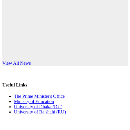
Published: 10:58pm, 19th May, 2026
anniversary
অফিস বিজ্ঞপ্তি (অস্থায়ী ছাত্রী হল)
Read More
Published: 03:48pm, 19th May, 2026
অফিস বিজ্ঞপ্তি ছুটি
Published: 03:46pm, 19th May, 2026
নিয়োগ পরীক্ষা স্থগিত বিজ্ঞপ্তি
s World Teachers’ Day
View All News
Published: 03:45pm, 17th May, 2026
অফিস বিজ্ঞপ্তি (ছাত্রী হল)
Useful Links
Published: 02:58pm, 14th May, 2026
The Prime Minister's Office
Ministry of Education
ভর্তি বিজ্ঞপ্তি (সংগীত বিভাগ)
University of Dhaka (DU)
University of Rajshahi (RU)
Published: 02:15pm, 7th May, 2026
ভর্তি বিজ্ঞপ্তি সমাজবিজ্ঞান বিভাগ ( ৩য় বর্ষ ১ম সেমি.)