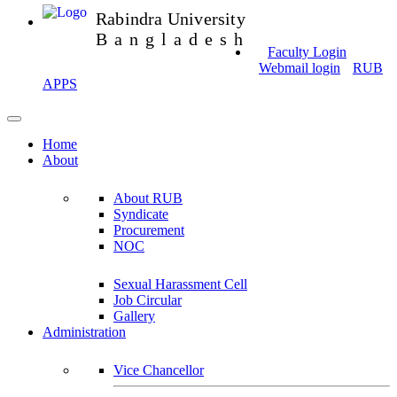
Rabindra University
Bangladesh
Faculty Login
Webmail login
RUB
APPS
Home
About
About RUB
Syndicate
Procurement
NOC
Sexual Harassment Cell
Job Circular
Gallery
Administration
Vice Chancellor