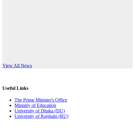
Published: 10:58pm, 19th May, 2026
anniversary
অফিস বিজ্ঞপ্তি (অস্থায়ী ছাত্রী হল)
Read More
Published: 03:48pm, 19th May, 2026
অফিস বিজ্ঞপ্তি ছুটি
Published: 03:46pm, 19th May, 2026
নিয়োগ পরীক্ষা স্থগিত বিজ্ঞপ্তি
s World Teachers’ Day
View All News
Published: 03:45pm, 17th May, 2026
অফিস বিজ্ঞপ্তি (ছাত্রী হল)
Useful Links
Published: 02:58pm, 14th May, 2026
The Prime Minister's Office
Ministry of Education
ভর্তি বিজ্ঞপ্তি (সংগীত বিভাগ)
University of Dhaka (DU)
University of Rajshahi (RU)
Published: 02:15pm, 7th May, 2026
ভর্তি বিজ্ঞপ্তি সমাজবিজ্ঞান বিভাগ ( ৩য় বর্ষ ১ম সেমি.)