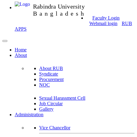
Rabindra University
Bangladesh
Faculty Login
Webmail login
RUB
APPS
Home
About
About RUB
Syndicate
Procurement
NOC
Sexual Harassment Cell
Job Circular
Gallery
Administration
Vice Chancellor