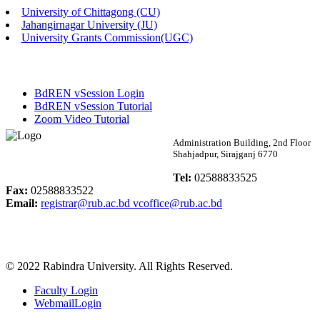
University of Chittagong (CU)
Published: 02:13pm, 7th May, 2026
Jahangirnagar University (JU)
University Grants Commission(UGC)
ম্যানেজমেন্ট বিভাগ ভর্তি বিজ্ঞপ্তি (২০২৩-২৪ শিক্ষাবর্ষ)
Published: 02:11pm, 7th May, 2026
BdREN vSession Login
ভর্তি বিজ্ঞপ্তি সমাজবিজ্ঞান বিভাগ (১ম বর্ষ ২য় সেমি.)
BdREN vSession Tutorial
Zoom Video Tutorial
Published: 02:07pm, 7th May, 2026
Rabindra University
Administration Building, 2nd Floor
Shahjadpur, Sirajganj 6770
ফরম পূরণ বিজ্ঞপ্তি, সমাজবিজ্ঞান বিভাগ (শিক্ষাবর্ষ: ২০২৩-২৪)
Bangladesh
Tel:
02588833525
Published: 03:09pm, 30th Apr, 2026
Fax:
02588833522
Email:
registrar@rub.ac.bd
vcoffice@rub.ac.bd
ছাত্রী হল (অস্থায়ী)-এ সিট বরাদ্দ সংক্রান্ত অফিস বিজ্ঞপ্তি
Published: 03:07pm, 30th Apr, 2026
© 2022 Rabindra University. All Rights Reserved.
ভর্তি বিজ্ঞপ্তি, সমাজবিজ্ঞান বিভাগ (শিক্ষাবর্ষ: 2023-24)
Faculty Login
Published: 03:05pm, 30th Apr, 2026
WebmailLogin