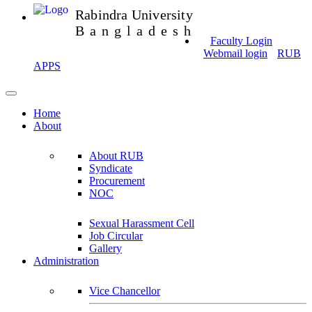
Rabindra University
Bangladesh
Faculty Login
Webmail login
RUB
APPS
Home
About
About RUB
Syndicate
Procurement
NOC
Sexual Harassment Cell
Job Circular
Gallery
Administration
Vice Chancellor