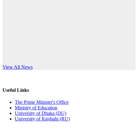
Published: 10:58pm, 19th May, 2026
anniversary
অফিস বিজ্ঞপ্তি (অস্থায়ী ছাত্রী হল)
Read More
Published: 03:48pm, 19th May, 2026
অফিস বিজ্ঞপ্তি ছুটি
Published: 03:46pm, 19th May, 2026
নিয়োগ পরীক্ষা স্থগিত বিজ্ঞপ্তি
s World Teachers’ Day
View All News
Published: 03:45pm, 17th May, 2026
অফিস বিজ্ঞপ্তি (ছাত্রী হল)
Useful Links
Published: 02:58pm, 14th May, 2026
The Prime Minister's Office
Ministry of Education
ভর্তি বিজ্ঞপ্তি (সংগীত বিভাগ)
University of Dhaka (DU)
University of Rajshahi (RU)
Published: 02:15pm, 7th May, 2026
ভর্তি বিজ্ঞপ্তি সমাজবিজ্ঞান বিভাগ ( ৩য় বর্ষ ১ম সেমি.)