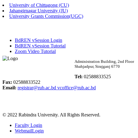
University of Chittagong (CU)
Published: 03:46pm, 19th May, 2026
Jahangirnagar University (JU)
University Grants Commission(UGC)
নিয়োগ পরীক্ষা স্থগিত বিজ্ঞপ্তি
Published: 03:45pm, 17th May, 2026
BdREN vSession Login
অফিস বিজ্ঞপ্তি (ছাত্রী হল)
BdREN vSession Tutorial
Zoom Video Tutorial
Published: 02:58pm, 14th May, 2026
Rabindra University
Administration Building, 2nd Floor
Shahjadpur, Sirajganj 6770
ভর্তি বিজ্ঞপ্তি (সংগীত বিভাগ)
Bangladesh
Tel:
02588833525
Published: 02:15pm, 7th May, 2026
Fax:
02588833522
Email:
registrar@rub.ac.bd
vcoffice@rub.ac.bd
ভর্তি বিজ্ঞপ্তি সমাজবিজ্ঞান বিভাগ ( ৩য় বর্ষ ১ম সেমি.)
Published: 02:13pm, 7th May, 2026
© 2022 Rabindra University. All Rights Reserved.
ম্যানেজমেন্ট বিভাগ ভর্তি বিজ্ঞপ্তি (২০২৩-২৪ শিক্ষাবর্ষ)
Faculty Login
Published: 02:11pm, 7th May, 2026
WebmailLogin