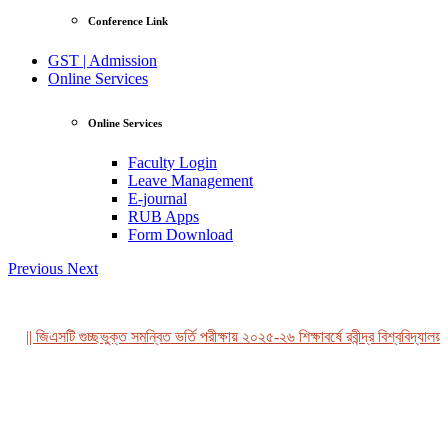
Conference Link
GST | Admission
Online Services
Online Services
Faculty Login
Leave Management
E-journal
RUB Apps
Form Download
Previous
Next
|| জিএসটি গুচ্ছভুক্ত সমন্বিত ভর্তি পরীক্ষায় ২০২৫-২৬ শিক্ষাবর্ষে রবীন্দ্র বিশ্ববিদ্যালয়,
View Profile
Professor Tahmina Akhtar