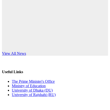
Published: 03:44pm, 5th Jul, 2026
anniversary
নিয়োগ পরীক্ষা স্থগিত (বাবুর্চি)
Read More
Published: 07:04pm, 8th Jun, 2026
নিয়োগ পরীক্ষা স্থগিত বিজ্ঞপ্তি
Published: 12:24pm, 8th Jun, 2026
দরপত্র বিজ্ঞপ্তি (ছাত্রী হলের বৈদ্যুতিক সরঞ্জামাদি)
s World Teachers’ Day
View All News
Published: 04:24pm, 21st May, 2026
প্রচারিত অসত্য ও বিভ্রান্তিকার সংবাদের প্রতিবাদ
Useful Links
Published: 10:58pm, 19th May, 2026
The Prime Minister's Office
Ministry of Education
অফিস বিজ্ঞপ্তি (অস্থায়ী ছাত্রী হল)
University of Dhaka (DU)
University of Rajshahi (RU)
Published: 03:48pm, 19th May, 2026
অফিস বিজ্ঞপ্তি ছুটি