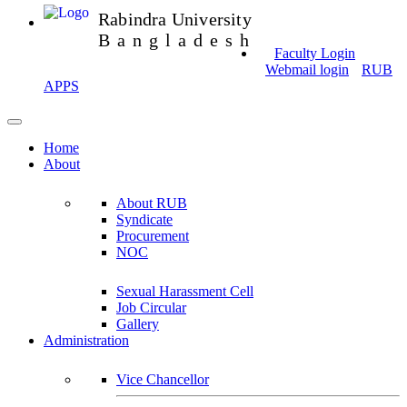
Rabindra University
Bangladesh
Faculty Login
Webmail login
RUB
APPS
Home
About
About RUB
Syndicate
Procurement
NOC
Sexual Harassment Cell
Job Circular
Gallery
Administration
Vice Chancellor