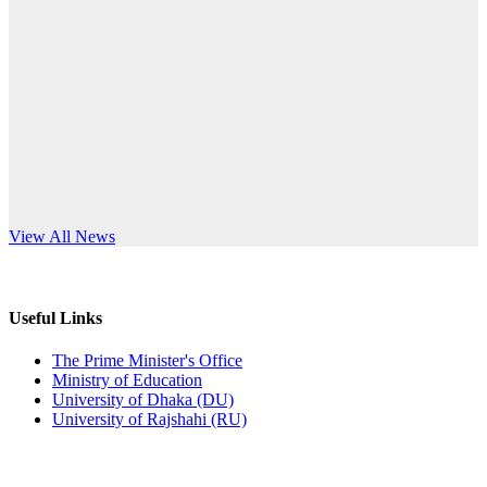
Published: 12:24pm, 8th Jun, 2026
anniversary
দরপত্র বিজ্ঞপ্তি (ছাত্রী হলের বৈদ্যুতিক সরঞ্জামাদি)
Read More
Published: 04:24pm, 21st May, 2026
প্রচারিত অসত্য ও বিভ্রান্তিকার সংবাদের প্রতিবাদ
Published: 10:58pm, 19th May, 2026
অফিস বিজ্ঞপ্তি (অস্থায়ী ছাত্রী হল)
s World Teachers’ Day
View All News
Published: 03:48pm, 19th May, 2026
অফিস বিজ্ঞপ্তি ছুটি
Useful Links
Published: 03:46pm, 19th May, 2026
The Prime Minister's Office
Ministry of Education
নিয়োগ পরীক্ষা স্থগিত বিজ্ঞপ্তি
University of Dhaka (DU)
University of Rajshahi (RU)
Published: 03:45pm, 17th May, 2026
অফিস বিজ্ঞপ্তি (ছাত্রী হল)