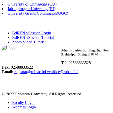
University of Chittagong (CU)
Published: 02:58pm, 14th May, 2026
Jahangirnagar University (JU)
University Grants Commission(UGC)
ভর্তি বিজ্ঞপ্তি (সংগীত বিভাগ)
Published: 02:15pm, 7th May, 2026
BdREN vSession Login
ভর্তি বিজ্ঞপ্তি সমাজবিজ্ঞান বিভাগ ( ৩য় বর্ষ ১ম সেমি.)
BdREN vSession Tutorial
Zoom Video Tutorial
Published: 02:13pm, 7th May, 2026
Rabindra University
Administration Building, 2nd Floor
Shahjadpur, Sirajganj 6770
ম্যানেজমেন্ট বিভাগ ভর্তি বিজ্ঞপ্তি (২০২৩-২৪ শিক্ষাবর্ষ)
Bangladesh
Tel:
02588833525
Published: 02:11pm, 7th May, 2026
Fax:
02588833522
Email:
registrar@rub.ac.bd
vcoffice@rub.ac.bd
ভর্তি বিজ্ঞপ্তি সমাজবিজ্ঞান বিভাগ (১ম বর্ষ ২য় সেমি.)
Published: 02:07pm, 7th May, 2026
© 2022 Rabindra University. All Rights Reserved.
ফরম পূরণ বিজ্ঞপ্তি, সমাজবিজ্ঞান বিভাগ (শিক্ষাবর্ষ: ২০২৩-২৪)
Faculty Login
Published: 03:09pm, 30th Apr, 2026
WebmailLogin