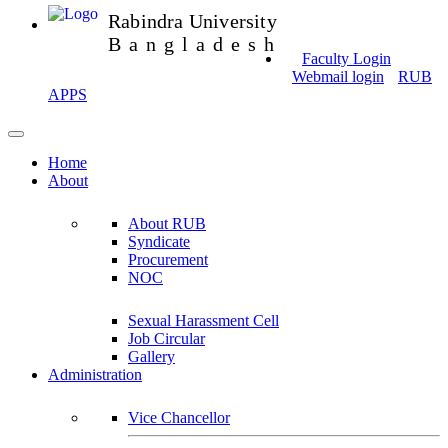
Rabindra University
Bangladesh
Faculty Login
Webmail login
RUB
APPS
Home
About
About RUB
Syndicate
Procurement
NOC
Sexual Harassment Cell
Job Circular
Gallery
Administration
Vice Chancellor