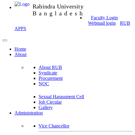
Rabindra University
Bangladesh
Faculty Login
Webmail login
RUB
APPS
Home
About
About RUB
Syndicate
Procurement
NOC
Sexual Harassment Cell
Job Circular
Gallery
Administration
Vice Chancellor