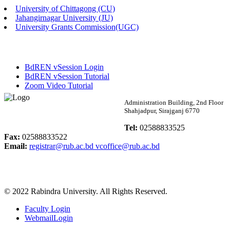
University of Chittagong (CU)
Published: 02:13pm, 7th May, 2026
Jahangirnagar University (JU)
University Grants Commission(UGC)
ম্যানেজমেন্ট বিভাগ ভর্তি বিজ্ঞপ্তি (২০২৩-২৪ শিক্ষাবর্ষ)
Published: 02:11pm, 7th May, 2026
BdREN vSession Login
ভর্তি বিজ্ঞপ্তি সমাজবিজ্ঞান বিভাগ (১ম বর্ষ ২য় সেমি.)
BdREN vSession Tutorial
Zoom Video Tutorial
Published: 02:07pm, 7th May, 2026
Rabindra University
Administration Building, 2nd Floor
Shahjadpur, Sirajganj 6770
ফরম পূরণ বিজ্ঞপ্তি, সমাজবিজ্ঞান বিভাগ (শিক্ষাবর্ষ: ২০২৩-২৪)
Bangladesh
Tel:
02588833525
Published: 03:09pm, 30th Apr, 2026
Fax:
02588833522
Email:
registrar@rub.ac.bd
vcoffice@rub.ac.bd
ছাত্রী হল (অস্থায়ী)-এ সিট বরাদ্দ সংক্রান্ত অফিস বিজ্ঞপ্তি
Published: 03:07pm, 30th Apr, 2026
© 2022 Rabindra University. All Rights Reserved.
ভর্তি বিজ্ঞপ্তি, সমাজবিজ্ঞান বিভাগ (শিক্ষাবর্ষ: 2023-24)
Faculty Login
Published: 03:05pm, 30th Apr, 2026
WebmailLogin