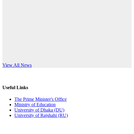
Published: 10:58pm, 19th May, 2026
anniversary
অফিস বিজ্ঞপ্তি (অস্থায়ী ছাত্রী হল)
Read More
Published: 03:48pm, 19th May, 2026
অফিস বিজ্ঞপ্তি ছুটি
Published: 03:46pm, 19th May, 2026
নিয়োগ পরীক্ষা স্থগিত বিজ্ঞপ্তি
s World Teachers’ Day
View All News
Published: 03:45pm, 17th May, 2026
অফিস বিজ্ঞপ্তি (ছাত্রী হল)
Useful Links
Published: 02:58pm, 14th May, 2026
The Prime Minister's Office
Ministry of Education
ভর্তি বিজ্ঞপ্তি (সংগীত বিভাগ)
University of Dhaka (DU)
University of Rajshahi (RU)
Published: 02:15pm, 7th May, 2026
ভর্তি বিজ্ঞপ্তি সমাজবিজ্ঞান বিভাগ ( ৩য় বর্ষ ১ম সেমি.)