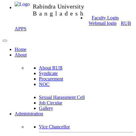
Rabindra University
Bangladesh
Faculty Login
Webmail login
RUB
APPS
Home
About
About RUB
Syndicate
Procurement
NOC
Sexual Harassment Cell
Job Circular
Gallery
Administration
Vice Chancellor