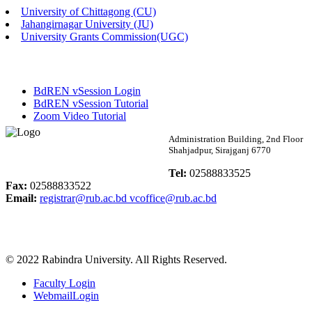
University of Chittagong (CU)
Published: 02:58pm, 14th May, 2026
Jahangirnagar University (JU)
University Grants Commission(UGC)
ভর্তি বিজ্ঞপ্তি (সংগীত বিভাগ)
Published: 02:15pm, 7th May, 2026
BdREN vSession Login
ভর্তি বিজ্ঞপ্তি সমাজবিজ্ঞান বিভাগ ( ৩য় বর্ষ ১ম সেমি.)
BdREN vSession Tutorial
Zoom Video Tutorial
Published: 02:13pm, 7th May, 2026
Rabindra University
Administration Building, 2nd Floor
Shahjadpur, Sirajganj 6770
ম্যানেজমেন্ট বিভাগ ভর্তি বিজ্ঞপ্তি (২০২৩-২৪ শিক্ষাবর্ষ)
Bangladesh
Tel:
02588833525
Published: 02:11pm, 7th May, 2026
Fax:
02588833522
Email:
registrar@rub.ac.bd
vcoffice@rub.ac.bd
ভর্তি বিজ্ঞপ্তি সমাজবিজ্ঞান বিভাগ (১ম বর্ষ ২য় সেমি.)
Published: 02:07pm, 7th May, 2026
© 2022 Rabindra University. All Rights Reserved.
ফরম পূরণ বিজ্ঞপ্তি, সমাজবিজ্ঞান বিভাগ (শিক্ষাবর্ষ: ২০২৩-২৪)
Faculty Login
Published: 03:09pm, 30th Apr, 2026
WebmailLogin