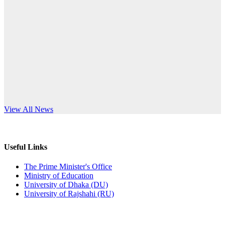
Published: 12:24pm, 8th Jun, 2026
anniversary
দরপত্র বিজ্ঞপ্তি (ছাত্রী হলের বৈদ্যুতিক সরঞ্জামাদি)
Read More
Published: 04:24pm, 21st May, 2026
প্রচারিত অসত্য ও বিভ্রান্তিকার সংবাদের প্রতিবাদ
Published: 10:58pm, 19th May, 2026
অফিস বিজ্ঞপ্তি (অস্থায়ী ছাত্রী হল)
s World Teachers’ Day
View All News
Published: 03:48pm, 19th May, 2026
অফিস বিজ্ঞপ্তি ছুটি
Useful Links
Published: 03:46pm, 19th May, 2026
The Prime Minister's Office
Ministry of Education
নিয়োগ পরীক্ষা স্থগিত বিজ্ঞপ্তি
University of Dhaka (DU)
University of Rajshahi (RU)
Published: 03:45pm, 17th May, 2026
অফিস বিজ্ঞপ্তি (ছাত্রী হল)