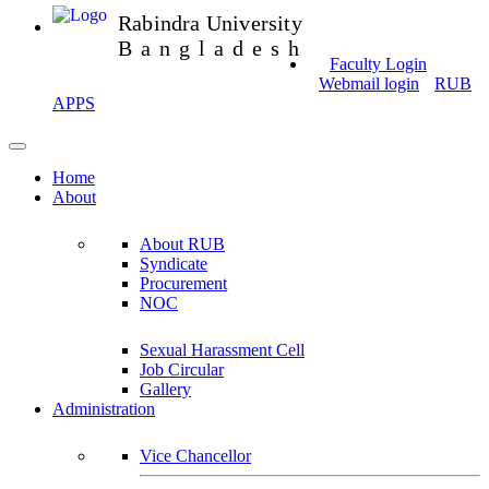
Rabindra University
Bangladesh
Faculty Login
Webmail login
RUB
APPS
Home
About
About RUB
Syndicate
Procurement
NOC
Sexual Harassment Cell
Job Circular
Gallery
Administration
Vice Chancellor