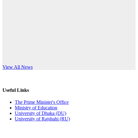
Published: 10:58pm, 19th May, 2026
anniversary
অফিস বিজ্ঞপ্তি (অস্থায়ী ছাত্রী হল)
Read More
Published: 03:48pm, 19th May, 2026
অফিস বিজ্ঞপ্তি ছুটি
Published: 03:46pm, 19th May, 2026
নিয়োগ পরীক্ষা স্থগিত বিজ্ঞপ্তি
s World Teachers’ Day
View All News
Published: 03:45pm, 17th May, 2026
অফিস বিজ্ঞপ্তি (ছাত্রী হল)
Useful Links
Published: 02:58pm, 14th May, 2026
The Prime Minister's Office
Ministry of Education
ভর্তি বিজ্ঞপ্তি (সংগীত বিভাগ)
University of Dhaka (DU)
University of Rajshahi (RU)
Published: 02:15pm, 7th May, 2026
ভর্তি বিজ্ঞপ্তি সমাজবিজ্ঞান বিভাগ ( ৩য় বর্ষ ১ম সেমি.)