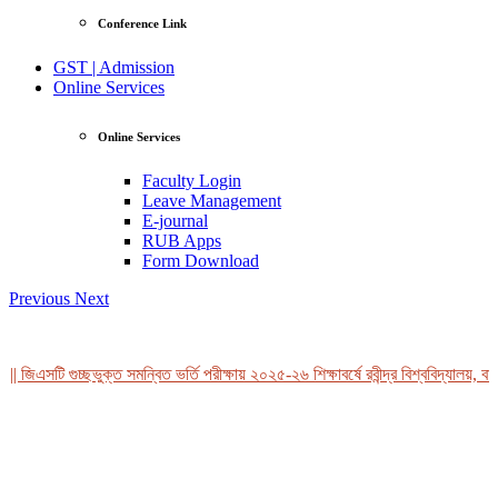
Conference Link
GST | Admission
Online Services
Online Services
Faculty Login
Leave Management
E-journal
RUB Apps
Form Download
Previous
Next
| জিএসটি গুচ্ছভুক্ত সমন্বিত ভর্তি পরীক্ষায় ২০২৫-২৬ শিক্ষাবর্ষে রবীন্দ্র বিশ্ববিদ্যালয়, বা
View Profile
Professor Tahmina Akhtar