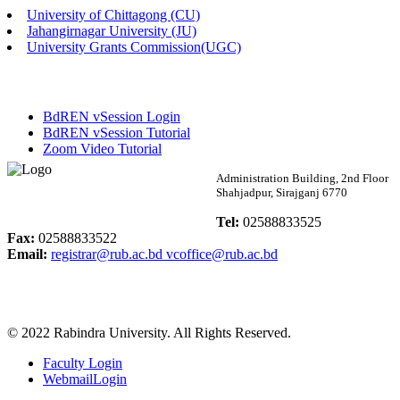
University of Chittagong (CU)
Published: 02:13pm, 7th May, 2026
Jahangirnagar University (JU)
University Grants Commission(UGC)
ম্যানেজমেন্ট বিভাগ ভর্তি বিজ্ঞপ্তি (২০২৩-২৪ শিক্ষাবর্ষ)
Published: 02:11pm, 7th May, 2026
BdREN vSession Login
ভর্তি বিজ্ঞপ্তি সমাজবিজ্ঞান বিভাগ (১ম বর্ষ ২য় সেমি.)
BdREN vSession Tutorial
Zoom Video Tutorial
Published: 02:07pm, 7th May, 2026
Rabindra University
Administration Building, 2nd Floor
Shahjadpur, Sirajganj 6770
ফরম পূরণ বিজ্ঞপ্তি, সমাজবিজ্ঞান বিভাগ (শিক্ষাবর্ষ: ২০২৩-২৪)
Bangladesh
Tel:
02588833525
Published: 03:09pm, 30th Apr, 2026
Fax:
02588833522
Email:
registrar@rub.ac.bd
vcoffice@rub.ac.bd
ছাত্রী হল (অস্থায়ী)-এ সিট বরাদ্দ সংক্রান্ত অফিস বিজ্ঞপ্তি
Published: 03:07pm, 30th Apr, 2026
© 2022 Rabindra University. All Rights Reserved.
ভর্তি বিজ্ঞপ্তি, সমাজবিজ্ঞান বিভাগ (শিক্ষাবর্ষ: 2023-24)
Faculty Login
Published: 03:05pm, 30th Apr, 2026
WebmailLogin