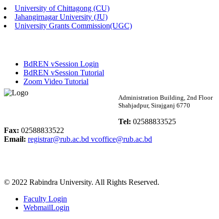
University of Chittagong (CU)
Published: 02:58pm, 14th May, 2026
Jahangirnagar University (JU)
University Grants Commission(UGC)
ভর্তি বিজ্ঞপ্তি (সংগীত বিভাগ)
Published: 02:15pm, 7th May, 2026
BdREN vSession Login
ভর্তি বিজ্ঞপ্তি সমাজবিজ্ঞান বিভাগ ( ৩য় বর্ষ ১ম সেমি.)
BdREN vSession Tutorial
Zoom Video Tutorial
Published: 02:13pm, 7th May, 2026
Rabindra University
Administration Building, 2nd Floor
Shahjadpur, Sirajganj 6770
ম্যানেজমেন্ট বিভাগ ভর্তি বিজ্ঞপ্তি (২০২৩-২৪ শিক্ষাবর্ষ)
Bangladesh
Tel:
02588833525
Published: 02:11pm, 7th May, 2026
Fax:
02588833522
Email:
registrar@rub.ac.bd
vcoffice@rub.ac.bd
ভর্তি বিজ্ঞপ্তি সমাজবিজ্ঞান বিভাগ (১ম বর্ষ ২য় সেমি.)
Published: 02:07pm, 7th May, 2026
© 2022 Rabindra University. All Rights Reserved.
ফরম পূরণ বিজ্ঞপ্তি, সমাজবিজ্ঞান বিভাগ (শিক্ষাবর্ষ: ২০২৩-২৪)
Faculty Login
Published: 03:09pm, 30th Apr, 2026
WebmailLogin