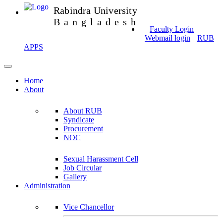
Rabindra University
Bangladesh
Faculty Login
Webmail login
RUB
APPS
Home
About
About RUB
Syndicate
Procurement
NOC
Sexual Harassment Cell
Job Circular
Gallery
Administration
Vice Chancellor