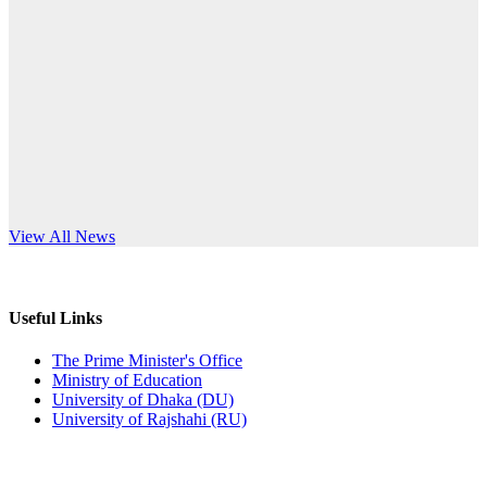
Published: 12:24pm, 8th Jun, 2026
anniversary
দরপত্র বিজ্ঞপ্তি (ছাত্রী হলের বৈদ্যুতিক সরঞ্জামাদি)
Read More
Published: 04:24pm, 21st May, 2026
প্রচারিত অসত্য ও বিভ্রান্তিকার সংবাদের প্রতিবাদ
Published: 10:58pm, 19th May, 2026
অফিস বিজ্ঞপ্তি (অস্থায়ী ছাত্রী হল)
s World Teachers’ Day
View All News
Published: 03:48pm, 19th May, 2026
অফিস বিজ্ঞপ্তি ছুটি
Useful Links
Published: 03:46pm, 19th May, 2026
The Prime Minister's Office
Ministry of Education
নিয়োগ পরীক্ষা স্থগিত বিজ্ঞপ্তি
University of Dhaka (DU)
University of Rajshahi (RU)
Published: 03:45pm, 17th May, 2026
অফিস বিজ্ঞপ্তি (ছাত্রী হল)