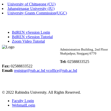
University of Chittagong (CU)
Published: 02:13pm, 7th May, 2026
Jahangirnagar University (JU)
University Grants Commission(UGC)
ম্যানেজমেন্ট বিভাগ ভর্তি বিজ্ঞপ্তি (২০২৩-২৪ শিক্ষাবর্ষ)
Published: 02:11pm, 7th May, 2026
BdREN vSession Login
ভর্তি বিজ্ঞপ্তি সমাজবিজ্ঞান বিভাগ (১ম বর্ষ ২য় সেমি.)
BdREN vSession Tutorial
Zoom Video Tutorial
Published: 02:07pm, 7th May, 2026
Rabindra University
Administration Building, 2nd Floor
Shahjadpur, Sirajganj 6770
ফরম পূরণ বিজ্ঞপ্তি, সমাজবিজ্ঞান বিভাগ (শিক্ষাবর্ষ: ২০২৩-২৪)
Bangladesh
Tel:
02588833525
Published: 03:09pm, 30th Apr, 2026
Fax:
02588833522
Email:
registrar@rub.ac.bd
vcoffice@rub.ac.bd
ছাত্রী হল (অস্থায়ী)-এ সিট বরাদ্দ সংক্রান্ত অফিস বিজ্ঞপ্তি
Published: 03:07pm, 30th Apr, 2026
© 2022 Rabindra University. All Rights Reserved.
ভর্তি বিজ্ঞপ্তি, সমাজবিজ্ঞান বিভাগ (শিক্ষাবর্ষ: 2023-24)
Faculty Login
Published: 03:05pm, 30th Apr, 2026
WebmailLogin