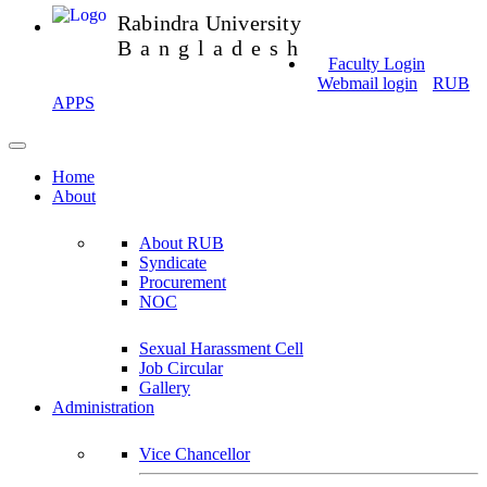
Rabindra University
Bangladesh
Faculty Login
Webmail login
RUB
APPS
Home
About
About RUB
Syndicate
Procurement
NOC
Sexual Harassment Cell
Job Circular
Gallery
Administration
Vice Chancellor