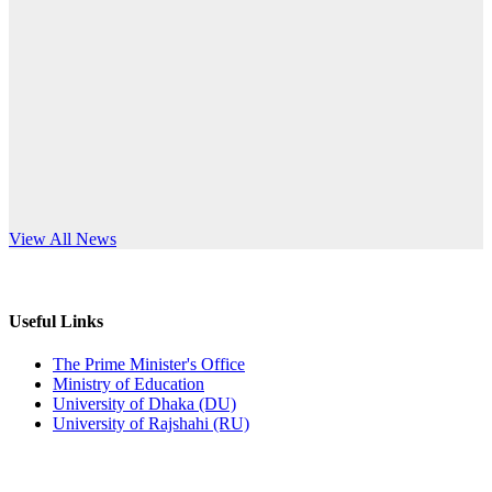
Published: 10:58pm, 19th May, 2026
anniversary
অফিস বিজ্ঞপ্তি (অস্থায়ী ছাত্রী হল)
Read More
Published: 03:48pm, 19th May, 2026
অফিস বিজ্ঞপ্তি ছুটি
Published: 03:46pm, 19th May, 2026
নিয়োগ পরীক্ষা স্থগিত বিজ্ঞপ্তি
s World Teachers’ Day
View All News
Published: 03:45pm, 17th May, 2026
অফিস বিজ্ঞপ্তি (ছাত্রী হল)
Useful Links
Published: 02:58pm, 14th May, 2026
The Prime Minister's Office
Ministry of Education
ভর্তি বিজ্ঞপ্তি (সংগীত বিভাগ)
University of Dhaka (DU)
University of Rajshahi (RU)
Published: 02:15pm, 7th May, 2026
ভর্তি বিজ্ঞপ্তি সমাজবিজ্ঞান বিভাগ ( ৩য় বর্ষ ১ম সেমি.)