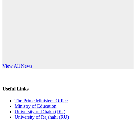
Published: 12:24pm, 8th Jun, 2026
anniversary
দরপত্র বিজ্ঞপ্তি (ছাত্রী হলের বৈদ্যুতিক সরঞ্জামাদি)
Read More
Published: 04:24pm, 21st May, 2026
প্রচারিত অসত্য ও বিভ্রান্তিকার সংবাদের প্রতিবাদ
Published: 10:58pm, 19th May, 2026
অফিস বিজ্ঞপ্তি (অস্থায়ী ছাত্রী হল)
s World Teachers’ Day
View All News
Published: 03:48pm, 19th May, 2026
অফিস বিজ্ঞপ্তি ছুটি
Useful Links
Published: 03:46pm, 19th May, 2026
The Prime Minister's Office
Ministry of Education
নিয়োগ পরীক্ষা স্থগিত বিজ্ঞপ্তি
University of Dhaka (DU)
University of Rajshahi (RU)
Published: 03:45pm, 17th May, 2026
অফিস বিজ্ঞপ্তি (ছাত্রী হল)