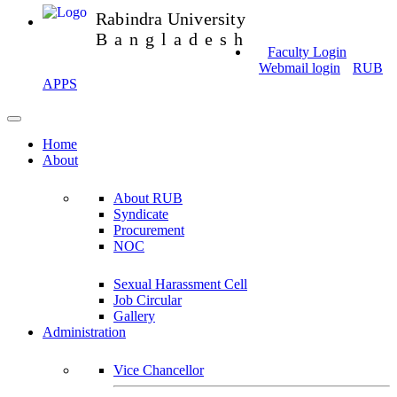
Rabindra University
Bangladesh
Faculty Login
Webmail login
RUB
APPS
Home
About
About RUB
Syndicate
Procurement
NOC
Sexual Harassment Cell
Job Circular
Gallery
Administration
Vice Chancellor