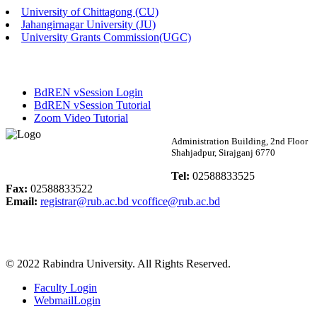
University of Chittagong (CU)
Published: 02:58pm, 14th May, 2026
Jahangirnagar University (JU)
University Grants Commission(UGC)
ভর্তি বিজ্ঞপ্তি (সংগীত বিভাগ)
Published: 02:15pm, 7th May, 2026
BdREN vSession Login
ভর্তি বিজ্ঞপ্তি সমাজবিজ্ঞান বিভাগ ( ৩য় বর্ষ ১ম সেমি.)
BdREN vSession Tutorial
Zoom Video Tutorial
Published: 02:13pm, 7th May, 2026
Rabindra University
Administration Building, 2nd Floor
Shahjadpur, Sirajganj 6770
ম্যানেজমেন্ট বিভাগ ভর্তি বিজ্ঞপ্তি (২০২৩-২৪ শিক্ষাবর্ষ)
Bangladesh
Tel:
02588833525
Published: 02:11pm, 7th May, 2026
Fax:
02588833522
Email:
registrar@rub.ac.bd
vcoffice@rub.ac.bd
ভর্তি বিজ্ঞপ্তি সমাজবিজ্ঞান বিভাগ (১ম বর্ষ ২য় সেমি.)
Published: 02:07pm, 7th May, 2026
© 2022 Rabindra University. All Rights Reserved.
ফরম পূরণ বিজ্ঞপ্তি, সমাজবিজ্ঞান বিভাগ (শিক্ষাবর্ষ: ২০২৩-২৪)
Faculty Login
Published: 03:09pm, 30th Apr, 2026
WebmailLogin