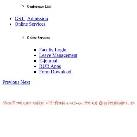
Conference Link
GST | Admission
Online Services
Online Services
Faculty Login
Leave Management
E-journal
RUB Apps
Form Download
Previous
Next
জিএসটি গুচ্ছভুক্ত সমন্বিত ভর্তি পরীক্ষায় ২০২৫-২৬ শিক্ষাবর্ষে রবীন্দ্র বিশ্ববিদ্যালয়, বাংল
View Profile
Professor Tahmina Akhtar