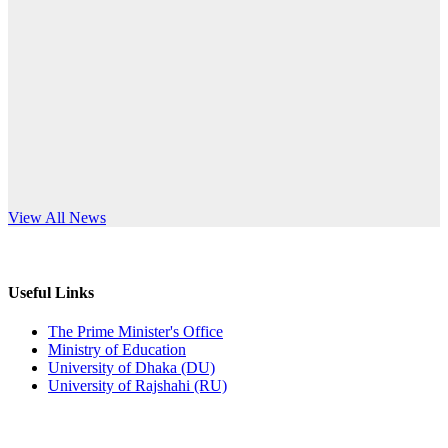
Published: 12:24pm, 8th Jun, 2026
anniversary
দরপত্র বিজ্ঞপ্তি (ছাত্রী হলের বৈদ্যুতিক সরঞ্জামাদি)
Read More
Published: 04:24pm, 21st May, 2026
প্রচারিত অসত্য ও বিভ্রান্তিকার সংবাদের প্রতিবাদ
Published: 10:58pm, 19th May, 2026
অফিস বিজ্ঞপ্তি (অস্থায়ী ছাত্রী হল)
s World Teachers’ Day
View All News
Published: 03:48pm, 19th May, 2026
অফিস বিজ্ঞপ্তি ছুটি
Useful Links
Published: 03:46pm, 19th May, 2026
The Prime Minister's Office
Ministry of Education
নিয়োগ পরীক্ষা স্থগিত বিজ্ঞপ্তি
University of Dhaka (DU)
University of Rajshahi (RU)
Published: 03:45pm, 17th May, 2026
অফিস বিজ্ঞপ্তি (ছাত্রী হল)