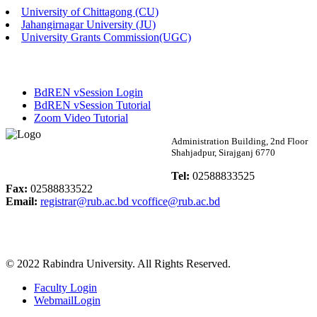
University of Chittagong (CU)
Published: 02:58pm, 14th May, 2026
Jahangirnagar University (JU)
University Grants Commission(UGC)
ভর্তি বিজ্ঞপ্তি (সংগীত বিভাগ)
Published: 02:15pm, 7th May, 2026
BdREN vSession Login
ভর্তি বিজ্ঞপ্তি সমাজবিজ্ঞান বিভাগ ( ৩য় বর্ষ ১ম সেমি.)
BdREN vSession Tutorial
Zoom Video Tutorial
Published: 02:13pm, 7th May, 2026
Rabindra University
Administration Building, 2nd Floor
Shahjadpur, Sirajganj 6770
ম্যানেজমেন্ট বিভাগ ভর্তি বিজ্ঞপ্তি (২০২৩-২৪ শিক্ষাবর্ষ)
Bangladesh
Tel:
02588833525
Published: 02:11pm, 7th May, 2026
Fax:
02588833522
Email:
registrar@rub.ac.bd
vcoffice@rub.ac.bd
ভর্তি বিজ্ঞপ্তি সমাজবিজ্ঞান বিভাগ (১ম বর্ষ ২য় সেমি.)
Published: 02:07pm, 7th May, 2026
© 2022 Rabindra University. All Rights Reserved.
ফরম পূরণ বিজ্ঞপ্তি, সমাজবিজ্ঞান বিভাগ (শিক্ষাবর্ষ: ২০২৩-২৪)
Faculty Login
Published: 03:09pm, 30th Apr, 2026
WebmailLogin