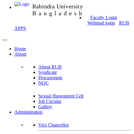
Rabindra University
Bangladesh
Faculty Login
Webmail login
RUB
APPS
Home
About
About RUB
Syndicate
Procurement
NOC
Sexual Harassment Cell
Job Circular
Gallery
Administration
Vice Chancellor