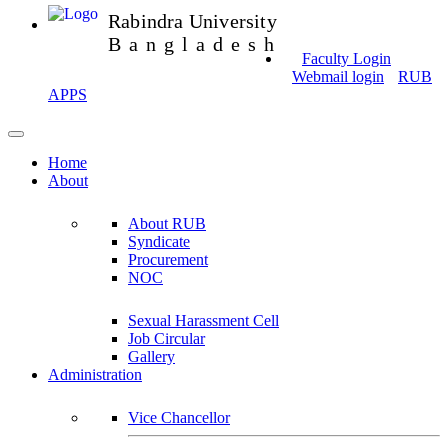
Rabindra University
Bangladesh
Faculty Login
Webmail login
RUB
APPS
Home
About
About RUB
Syndicate
Procurement
NOC
Sexual Harassment Cell
Job Circular
Gallery
Administration
Vice Chancellor