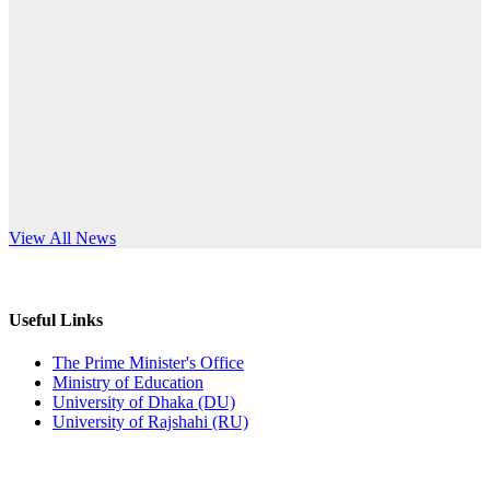
Published: 12:24pm, 8th Jun, 2026
anniversary
দরপত্র বিজ্ঞপ্তি (ছাত্রী হলের বৈদ্যুতিক সরঞ্জামাদি)
Read More
Published: 04:24pm, 21st May, 2026
প্রচারিত অসত্য ও বিভ্রান্তিকার সংবাদের প্রতিবাদ
Published: 10:58pm, 19th May, 2026
অফিস বিজ্ঞপ্তি (অস্থায়ী ছাত্রী হল)
s World Teachers’ Day
View All News
Published: 03:48pm, 19th May, 2026
অফিস বিজ্ঞপ্তি ছুটি
Useful Links
Published: 03:46pm, 19th May, 2026
The Prime Minister's Office
Ministry of Education
নিয়োগ পরীক্ষা স্থগিত বিজ্ঞপ্তি
University of Dhaka (DU)
University of Rajshahi (RU)
Published: 03:45pm, 17th May, 2026
অফিস বিজ্ঞপ্তি (ছাত্রী হল)