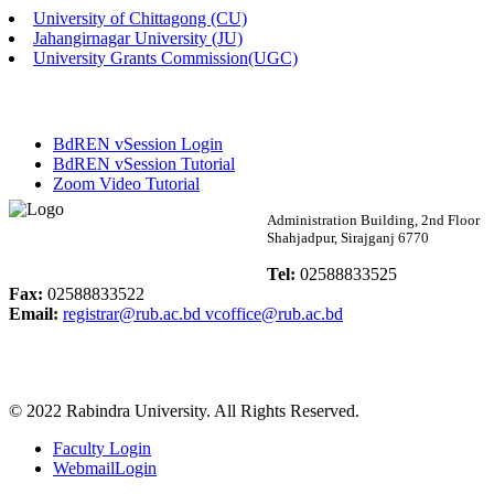
University of Chittagong (CU)
Published: 02:58pm, 14th May, 2026
Jahangirnagar University (JU)
University Grants Commission(UGC)
ভর্তি বিজ্ঞপ্তি (সংগীত বিভাগ)
Published: 02:15pm, 7th May, 2026
BdREN vSession Login
ভর্তি বিজ্ঞপ্তি সমাজবিজ্ঞান বিভাগ ( ৩য় বর্ষ ১ম সেমি.)
BdREN vSession Tutorial
Zoom Video Tutorial
Published: 02:13pm, 7th May, 2026
Rabindra University
Administration Building, 2nd Floor
Shahjadpur, Sirajganj 6770
ম্যানেজমেন্ট বিভাগ ভর্তি বিজ্ঞপ্তি (২০২৩-২৪ শিক্ষাবর্ষ)
Bangladesh
Tel:
02588833525
Published: 02:11pm, 7th May, 2026
Fax:
02588833522
Email:
registrar@rub.ac.bd
vcoffice@rub.ac.bd
ভর্তি বিজ্ঞপ্তি সমাজবিজ্ঞান বিভাগ (১ম বর্ষ ২য় সেমি.)
Published: 02:07pm, 7th May, 2026
© 2022 Rabindra University. All Rights Reserved.
ফরম পূরণ বিজ্ঞপ্তি, সমাজবিজ্ঞান বিভাগ (শিক্ষাবর্ষ: ২০২৩-২৪)
Faculty Login
Published: 03:09pm, 30th Apr, 2026
WebmailLogin