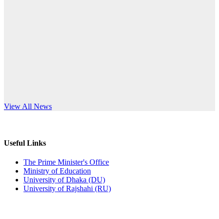
Published: 10:58pm, 19th May, 2026
anniversary
অফিস বিজ্ঞপ্তি (অস্থায়ী ছাত্রী হল)
Read More
Published: 03:48pm, 19th May, 2026
অফিস বিজ্ঞপ্তি ছুটি
Published: 03:46pm, 19th May, 2026
নিয়োগ পরীক্ষা স্থগিত বিজ্ঞপ্তি
s World Teachers’ Day
View All News
Published: 03:45pm, 17th May, 2026
অফিস বিজ্ঞপ্তি (ছাত্রী হল)
Useful Links
Published: 02:58pm, 14th May, 2026
The Prime Minister's Office
Ministry of Education
ভর্তি বিজ্ঞপ্তি (সংগীত বিভাগ)
University of Dhaka (DU)
University of Rajshahi (RU)
Published: 02:15pm, 7th May, 2026
ভর্তি বিজ্ঞপ্তি সমাজবিজ্ঞান বিভাগ ( ৩য় বর্ষ ১ম সেমি.)