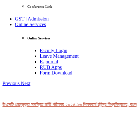
Conference Link
GST | Admission
Online Services
Online Services
Faculty Login
Leave Management
E-journal
RUB Apps
Form Download
Previous
Next
িএসটি গুচ্ছভুক্ত সমন্বিত ভর্তি পরীক্ষায় ২০২৫-২৬ শিক্ষাবর্ষে রবীন্দ্র বিশ্ববিদ্যালয়, বাংলা
View Profile
Professor Tahmina Akhtar