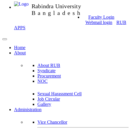
Rabindra University
Bangladesh
Faculty Login
Webmail login
RUB
APPS
Home
About
About RUB
Syndicate
Procurement
NOC
Sexual Harassment Cell
Job Circular
Gallery
Administration
Vice Chancellor