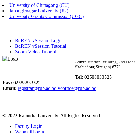
University of Chittagong (CU)
Published: 02:13pm, 7th May, 2026
Jahangirnagar University (JU)
University Grants Commission(UGC)
ম্যানেজমেন্ট বিভাগ ভর্তি বিজ্ঞপ্তি (২০২৩-২৪ শিক্ষাবর্ষ)
Published: 02:11pm, 7th May, 2026
BdREN vSession Login
ভর্তি বিজ্ঞপ্তি সমাজবিজ্ঞান বিভাগ (১ম বর্ষ ২য় সেমি.)
BdREN vSession Tutorial
Zoom Video Tutorial
Published: 02:07pm, 7th May, 2026
Rabindra University
Administration Building, 2nd Floor
Shahjadpur, Sirajganj 6770
ফরম পূরণ বিজ্ঞপ্তি, সমাজবিজ্ঞান বিভাগ (শিক্ষাবর্ষ: ২০২৩-২৪)
Bangladesh
Tel:
02588833525
Published: 03:09pm, 30th Apr, 2026
Fax:
02588833522
Email:
registrar@rub.ac.bd
vcoffice@rub.ac.bd
ছাত্রী হল (অস্থায়ী)-এ সিট বরাদ্দ সংক্রান্ত অফিস বিজ্ঞপ্তি
Published: 03:07pm, 30th Apr, 2026
© 2022 Rabindra University. All Rights Reserved.
ভর্তি বিজ্ঞপ্তি, সমাজবিজ্ঞান বিভাগ (শিক্ষাবর্ষ: 2023-24)
Faculty Login
Published: 03:05pm, 30th Apr, 2026
WebmailLogin