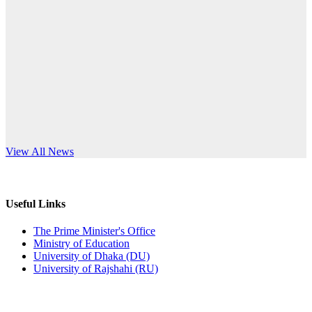
Published: 10:58pm, 19th May, 2026
anniversary
অফিস বিজ্ঞপ্তি (অস্থায়ী ছাত্রী হল)
Read More
Published: 03:48pm, 19th May, 2026
অফিস বিজ্ঞপ্তি ছুটি
Published: 03:46pm, 19th May, 2026
নিয়োগ পরীক্ষা স্থগিত বিজ্ঞপ্তি
s World Teachers’ Day
View All News
Published: 03:45pm, 17th May, 2026
অফিস বিজ্ঞপ্তি (ছাত্রী হল)
Useful Links
Published: 02:58pm, 14th May, 2026
The Prime Minister's Office
Ministry of Education
ভর্তি বিজ্ঞপ্তি (সংগীত বিভাগ)
University of Dhaka (DU)
University of Rajshahi (RU)
Published: 02:15pm, 7th May, 2026
ভর্তি বিজ্ঞপ্তি সমাজবিজ্ঞান বিভাগ ( ৩য় বর্ষ ১ম সেমি.)