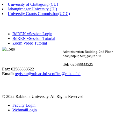
University of Chittagong (CU)
Published: 02:13pm, 7th May, 2026
Jahangirnagar University (JU)
University Grants Commission(UGC)
ম্যানেজমেন্ট বিভাগ ভর্তি বিজ্ঞপ্তি (২০২৩-২৪ শিক্ষাবর্ষ)
Published: 02:11pm, 7th May, 2026
BdREN vSession Login
ভর্তি বিজ্ঞপ্তি সমাজবিজ্ঞান বিভাগ (১ম বর্ষ ২য় সেমি.)
BdREN vSession Tutorial
Zoom Video Tutorial
Published: 02:07pm, 7th May, 2026
Rabindra University
Administration Building, 2nd Floor
Shahjadpur, Sirajganj 6770
ফরম পূরণ বিজ্ঞপ্তি, সমাজবিজ্ঞান বিভাগ (শিক্ষাবর্ষ: ২০২৩-২৪)
Bangladesh
Tel:
02588833525
Published: 03:09pm, 30th Apr, 2026
Fax:
02588833522
Email:
registrar@rub.ac.bd
vcoffice@rub.ac.bd
ছাত্রী হল (অস্থায়ী)-এ সিট বরাদ্দ সংক্রান্ত অফিস বিজ্ঞপ্তি
Published: 03:07pm, 30th Apr, 2026
© 2022 Rabindra University. All Rights Reserved.
ভর্তি বিজ্ঞপ্তি, সমাজবিজ্ঞান বিভাগ (শিক্ষাবর্ষ: 2023-24)
Faculty Login
Published: 03:05pm, 30th Apr, 2026
WebmailLogin