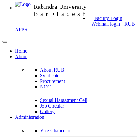
Rabindra University
Bangladesh
Faculty Login
Webmail login
RUB
APPS
Home
About
About RUB
Syndicate
Procurement
NOC
Sexual Harassment Cell
Job Circular
Gallery
Administration
Vice Chancellor