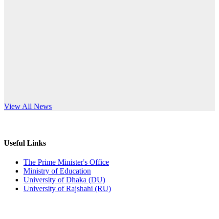
Published: 10:58pm, 19th May, 2026
anniversary
অফিস বিজ্ঞপ্তি (অস্থায়ী ছাত্রী হল)
Read More
Published: 03:48pm, 19th May, 2026
অফিস বিজ্ঞপ্তি ছুটি
Published: 03:46pm, 19th May, 2026
নিয়োগ পরীক্ষা স্থগিত বিজ্ঞপ্তি
s World Teachers’ Day
View All News
Published: 03:45pm, 17th May, 2026
অফিস বিজ্ঞপ্তি (ছাত্রী হল)
Useful Links
Published: 02:58pm, 14th May, 2026
The Prime Minister's Office
Ministry of Education
ভর্তি বিজ্ঞপ্তি (সংগীত বিভাগ)
University of Dhaka (DU)
University of Rajshahi (RU)
Published: 02:15pm, 7th May, 2026
ভর্তি বিজ্ঞপ্তি সমাজবিজ্ঞান বিভাগ ( ৩য় বর্ষ ১ম সেমি.)