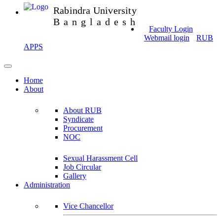
Rabindra University
Bangladesh
Faculty Login
Webmail login
RUB
APPS
Home
About
About RUB
Syndicate
Procurement
NOC
Sexual Harassment Cell
Job Circular
Gallery
Administration
Vice Chancellor