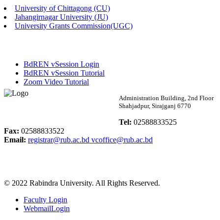
University of Chittagong (CU)
Published: 02:13pm, 7th May, 2026
Jahangirnagar University (JU)
University Grants Commission(UGC)
ম্যানেজমেন্ট বিভাগ ভর্তি বিজ্ঞপ্তি (২০২৩-২৪ শিক্ষাবর্ষ)
Published: 02:11pm, 7th May, 2026
BdREN vSession Login
ভর্তি বিজ্ঞপ্তি সমাজবিজ্ঞান বিভাগ (১ম বর্ষ ২য় সেমি.)
BdREN vSession Tutorial
Zoom Video Tutorial
Published: 02:07pm, 7th May, 2026
Rabindra University
Administration Building, 2nd Floor
Shahjadpur, Sirajganj 6770
ফরম পূরণ বিজ্ঞপ্তি, সমাজবিজ্ঞান বিভাগ (শিক্ষাবর্ষ: ২০২৩-২৪)
Bangladesh
Tel:
02588833525
Published: 03:09pm, 30th Apr, 2026
Fax:
02588833522
Email:
registrar@rub.ac.bd
vcoffice@rub.ac.bd
ছাত্রী হল (অস্থায়ী)-এ সিট বরাদ্দ সংক্রান্ত অফিস বিজ্ঞপ্তি
Published: 03:07pm, 30th Apr, 2026
© 2022 Rabindra University. All Rights Reserved.
ভর্তি বিজ্ঞপ্তি, সমাজবিজ্ঞান বিভাগ (শিক্ষাবর্ষ: 2023-24)
Faculty Login
Published: 03:05pm, 30th Apr, 2026
WebmailLogin