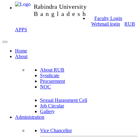
Rabindra University
Bangladesh
Faculty Login
Webmail login
RUB
APPS
Home
About
About RUB
Syndicate
Procurement
NOC
Sexual Harassment Cell
Job Circular
Gallery
Administration
Vice Chancellor