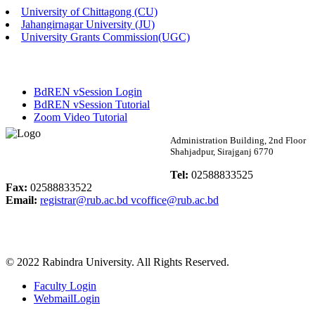
University of Chittagong (CU)
Published: 02:58pm, 14th May, 2026
Jahangirnagar University (JU)
University Grants Commission(UGC)
ভর্তি বিজ্ঞপ্তি (সংগীত বিভাগ)
Published: 02:15pm, 7th May, 2026
BdREN vSession Login
ভর্তি বিজ্ঞপ্তি সমাজবিজ্ঞান বিভাগ ( ৩য় বর্ষ ১ম সেমি.)
BdREN vSession Tutorial
Zoom Video Tutorial
Published: 02:13pm, 7th May, 2026
Rabindra University
Administration Building, 2nd Floor
Shahjadpur, Sirajganj 6770
ম্যানেজমেন্ট বিভাগ ভর্তি বিজ্ঞপ্তি (২০২৩-২৪ শিক্ষাবর্ষ)
Bangladesh
Tel:
02588833525
Published: 02:11pm, 7th May, 2026
Fax:
02588833522
Email:
registrar@rub.ac.bd
vcoffice@rub.ac.bd
ভর্তি বিজ্ঞপ্তি সমাজবিজ্ঞান বিভাগ (১ম বর্ষ ২য় সেমি.)
Published: 02:07pm, 7th May, 2026
© 2022 Rabindra University. All Rights Reserved.
ফরম পূরণ বিজ্ঞপ্তি, সমাজবিজ্ঞান বিভাগ (শিক্ষাবর্ষ: ২০২৩-২৪)
Faculty Login
Published: 03:09pm, 30th Apr, 2026
WebmailLogin