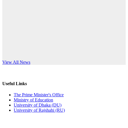
Published: 12:24pm, 8th Jun, 2026
anniversary
দরপত্র বিজ্ঞপ্তি (ছাত্রী হলের বৈদ্যুতিক সরঞ্জামাদি)
Read More
Published: 04:24pm, 21st May, 2026
প্রচারিত অসত্য ও বিভ্রান্তিকার সংবাদের প্রতিবাদ
Published: 10:58pm, 19th May, 2026
অফিস বিজ্ঞপ্তি (অস্থায়ী ছাত্রী হল)
s World Teachers’ Day
View All News
Published: 03:48pm, 19th May, 2026
অফিস বিজ্ঞপ্তি ছুটি
Useful Links
Published: 03:46pm, 19th May, 2026
The Prime Minister's Office
Ministry of Education
নিয়োগ পরীক্ষা স্থগিত বিজ্ঞপ্তি
University of Dhaka (DU)
University of Rajshahi (RU)
Published: 03:45pm, 17th May, 2026
অফিস বিজ্ঞপ্তি (ছাত্রী হল)