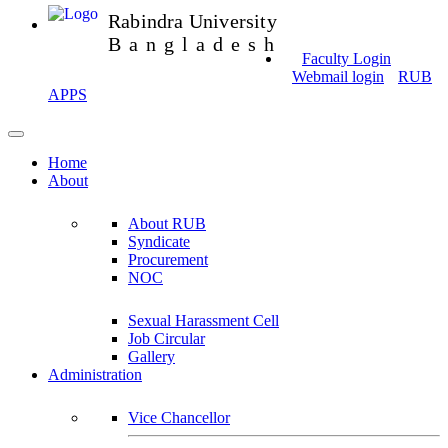
Rabindra University
Bangladesh
Faculty Login
Webmail login
RUB
APPS
Home
About
About RUB
Syndicate
Procurement
NOC
Sexual Harassment Cell
Job Circular
Gallery
Administration
Vice Chancellor