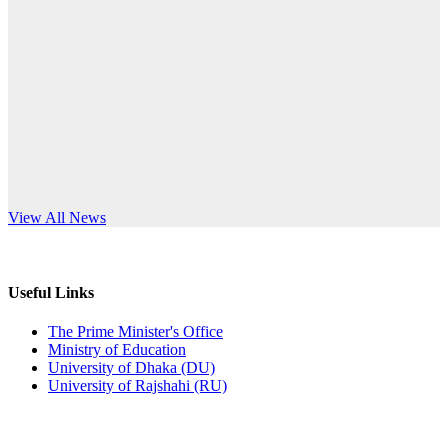
Published: 12:24pm, 8th Jun, 2026
anniversary
দরপত্র বিজ্ঞপ্তি (ছাত্রী হলের বৈদ্যুতিক সরঞ্জামাদি)
Read More
Published: 04:24pm, 21st May, 2026
প্রচারিত অসত্য ও বিভ্রান্তিকার সংবাদের প্রতিবাদ
Published: 10:58pm, 19th May, 2026
অফিস বিজ্ঞপ্তি (অস্থায়ী ছাত্রী হল)
s World Teachers’ Day
View All News
Published: 03:48pm, 19th May, 2026
অফিস বিজ্ঞপ্তি ছুটি
Useful Links
Published: 03:46pm, 19th May, 2026
The Prime Minister's Office
Ministry of Education
নিয়োগ পরীক্ষা স্থগিত বিজ্ঞপ্তি
University of Dhaka (DU)
University of Rajshahi (RU)
Published: 03:45pm, 17th May, 2026
অফিস বিজ্ঞপ্তি (ছাত্রী হল)