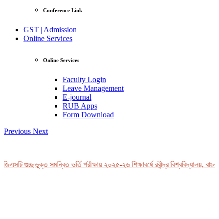
Conference Link
GST | Admission
Online Services
Online Services
Faculty Login
Leave Management
E-journal
RUB Apps
Form Download
Previous
Next
িএসটি গুচ্ছভুক্ত সমন্বিত ভর্তি পরীক্ষায় ২০২৫-২৬ শিক্ষাবর্ষে রবীন্দ্র বিশ্ববিদ্যালয়, বাংলা
View Profile
Professor Tahmina Akhtar