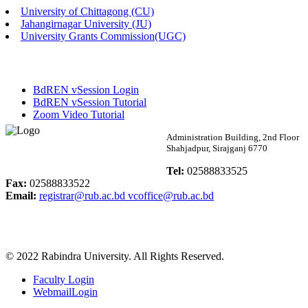
University of Chittagong (CU)
Published: 02:58pm, 14th May, 2026
Jahangirnagar University (JU)
University Grants Commission(UGC)
ভর্তি বিজ্ঞপ্তি (সংগীত বিভাগ)
Published: 02:15pm, 7th May, 2026
BdREN vSession Login
ভর্তি বিজ্ঞপ্তি সমাজবিজ্ঞান বিভাগ ( ৩য় বর্ষ ১ম সেমি.)
BdREN vSession Tutorial
Zoom Video Tutorial
Published: 02:13pm, 7th May, 2026
Rabindra University
Administration Building, 2nd Floor
Shahjadpur, Sirajganj 6770
ম্যানেজমেন্ট বিভাগ ভর্তি বিজ্ঞপ্তি (২০২৩-২৪ শিক্ষাবর্ষ)
Bangladesh
Tel:
02588833525
Published: 02:11pm, 7th May, 2026
Fax:
02588833522
Email:
registrar@rub.ac.bd
vcoffice@rub.ac.bd
ভর্তি বিজ্ঞপ্তি সমাজবিজ্ঞান বিভাগ (১ম বর্ষ ২য় সেমি.)
Published: 02:07pm, 7th May, 2026
© 2022 Rabindra University. All Rights Reserved.
ফরম পূরণ বিজ্ঞপ্তি, সমাজবিজ্ঞান বিভাগ (শিক্ষাবর্ষ: ২০২৩-২৪)
Faculty Login
Published: 03:09pm, 30th Apr, 2026
WebmailLogin