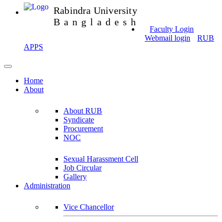
Rabindra University
Bangladesh
Faculty Login
Webmail login
RUB
APPS
Home
About
About RUB
Syndicate
Procurement
NOC
Sexual Harassment Cell
Job Circular
Gallery
Administration
Vice Chancellor