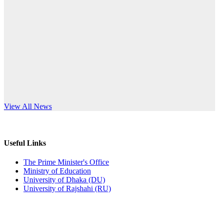
Published: 10:58pm, 19th May, 2026
anniversary
অফিস বিজ্ঞপ্তি (অস্থায়ী ছাত্রী হল)
Read More
Published: 03:48pm, 19th May, 2026
অফিস বিজ্ঞপ্তি ছুটি
Published: 03:46pm, 19th May, 2026
নিয়োগ পরীক্ষা স্থগিত বিজ্ঞপ্তি
s World Teachers’ Day
View All News
Published: 03:45pm, 17th May, 2026
অফিস বিজ্ঞপ্তি (ছাত্রী হল)
Useful Links
Published: 02:58pm, 14th May, 2026
The Prime Minister's Office
Ministry of Education
ভর্তি বিজ্ঞপ্তি (সংগীত বিভাগ)
University of Dhaka (DU)
University of Rajshahi (RU)
Published: 02:15pm, 7th May, 2026
ভর্তি বিজ্ঞপ্তি সমাজবিজ্ঞান বিভাগ ( ৩য় বর্ষ ১ম সেমি.)