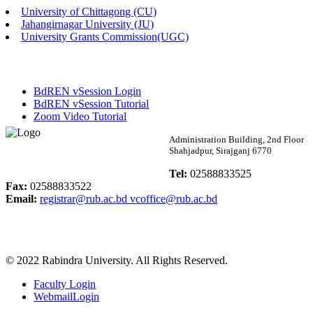
University of Chittagong (CU)
Published: 02:13pm, 7th May, 2026
Jahangirnagar University (JU)
University Grants Commission(UGC)
ম্যানেজমেন্ট বিভাগ ভর্তি বিজ্ঞপ্তি (২০২৩-২৪ শিক্ষাবর্ষ)
Published: 02:11pm, 7th May, 2026
BdREN vSession Login
ভর্তি বিজ্ঞপ্তি সমাজবিজ্ঞান বিভাগ (১ম বর্ষ ২য় সেমি.)
BdREN vSession Tutorial
Zoom Video Tutorial
Published: 02:07pm, 7th May, 2026
Rabindra University
Administration Building, 2nd Floor
Shahjadpur, Sirajganj 6770
ফরম পূরণ বিজ্ঞপ্তি, সমাজবিজ্ঞান বিভাগ (শিক্ষাবর্ষ: ২০২৩-২৪)
Bangladesh
Tel:
02588833525
Published: 03:09pm, 30th Apr, 2026
Fax:
02588833522
Email:
registrar@rub.ac.bd
vcoffice@rub.ac.bd
ছাত্রী হল (অস্থায়ী)-এ সিট বরাদ্দ সংক্রান্ত অফিস বিজ্ঞপ্তি
Published: 03:07pm, 30th Apr, 2026
© 2022 Rabindra University. All Rights Reserved.
ভর্তি বিজ্ঞপ্তি, সমাজবিজ্ঞান বিভাগ (শিক্ষাবর্ষ: 2023-24)
Faculty Login
Published: 03:05pm, 30th Apr, 2026
WebmailLogin