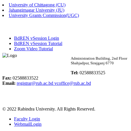
University of Chittagong (CU)
Published: 02:13pm, 7th May, 2026
Jahangirnagar University (JU)
University Grants Commission(UGC)
ম্যানেজমেন্ট বিভাগ ভর্তি বিজ্ঞপ্তি (২০২৩-২৪ শিক্ষাবর্ষ)
Published: 02:11pm, 7th May, 2026
BdREN vSession Login
ভর্তি বিজ্ঞপ্তি সমাজবিজ্ঞান বিভাগ (১ম বর্ষ ২য় সেমি.)
BdREN vSession Tutorial
Zoom Video Tutorial
Published: 02:07pm, 7th May, 2026
Rabindra University
Administration Building, 2nd Floor
Shahjadpur, Sirajganj 6770
ফরম পূরণ বিজ্ঞপ্তি, সমাজবিজ্ঞান বিভাগ (শিক্ষাবর্ষ: ২০২৩-২৪)
Bangladesh
Tel:
02588833525
Published: 03:09pm, 30th Apr, 2026
Fax:
02588833522
Email:
registrar@rub.ac.bd
vcoffice@rub.ac.bd
ছাত্রী হল (অস্থায়ী)-এ সিট বরাদ্দ সংক্রান্ত অফিস বিজ্ঞপ্তি
Published: 03:07pm, 30th Apr, 2026
© 2022 Rabindra University. All Rights Reserved.
ভর্তি বিজ্ঞপ্তি, সমাজবিজ্ঞান বিভাগ (শিক্ষাবর্ষ: 2023-24)
Faculty Login
Published: 03:05pm, 30th Apr, 2026
WebmailLogin