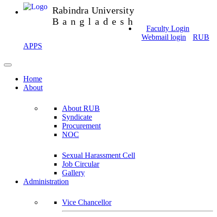
Rabindra University
Bangladesh
Faculty Login
Webmail login
RUB
APPS
Home
About
About RUB
Syndicate
Procurement
NOC
Sexual Harassment Cell
Job Circular
Gallery
Administration
Vice Chancellor