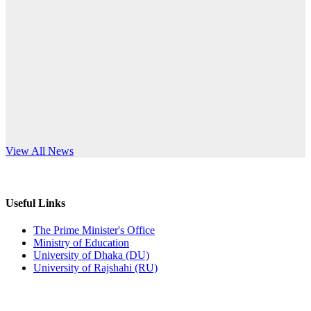
Published: 10:58pm, 19th May, 2026
anniversary
অফিস বিজ্ঞপ্তি (অস্থায়ী ছাত্রী হল)
Read More
Published: 03:48pm, 19th May, 2026
অফিস বিজ্ঞপ্তি ছুটি
Published: 03:46pm, 19th May, 2026
নিয়োগ পরীক্ষা স্থগিত বিজ্ঞপ্তি
s World Teachers’ Day
View All News
Published: 03:45pm, 17th May, 2026
অফিস বিজ্ঞপ্তি (ছাত্রী হল)
Useful Links
Published: 02:58pm, 14th May, 2026
The Prime Minister's Office
Ministry of Education
ভর্তি বিজ্ঞপ্তি (সংগীত বিভাগ)
University of Dhaka (DU)
University of Rajshahi (RU)
Published: 02:15pm, 7th May, 2026
ভর্তি বিজ্ঞপ্তি সমাজবিজ্ঞান বিভাগ ( ৩য় বর্ষ ১ম সেমি.)