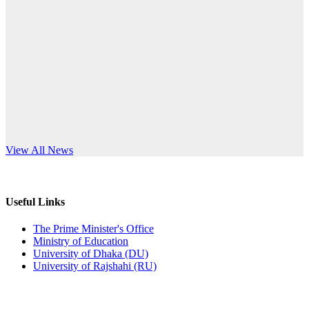
Published: 12:24pm, 8th Jun, 2026
anniversary
দরপত্র বিজ্ঞপ্তি (ছাত্রী হলের বৈদ্যুতিক সরঞ্জামাদি)
Read More
Published: 04:24pm, 21st May, 2026
প্রচারিত অসত্য ও বিভ্রান্তিকার সংবাদের প্রতিবাদ
Published: 10:58pm, 19th May, 2026
অফিস বিজ্ঞপ্তি (অস্থায়ী ছাত্রী হল)
s World Teachers’ Day
View All News
Published: 03:48pm, 19th May, 2026
অফিস বিজ্ঞপ্তি ছুটি
Useful Links
Published: 03:46pm, 19th May, 2026
The Prime Minister's Office
Ministry of Education
নিয়োগ পরীক্ষা স্থগিত বিজ্ঞপ্তি
University of Dhaka (DU)
University of Rajshahi (RU)
Published: 03:45pm, 17th May, 2026
অফিস বিজ্ঞপ্তি (ছাত্রী হল)