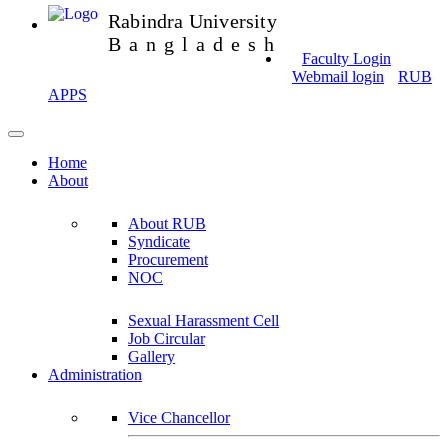
Rabindra University
Bangladesh
Faculty Login
Webmail login
RUB
APPS
Home
About
About RUB
Syndicate
Procurement
NOC
Sexual Harassment Cell
Job Circular
Gallery
Administration
Vice Chancellor