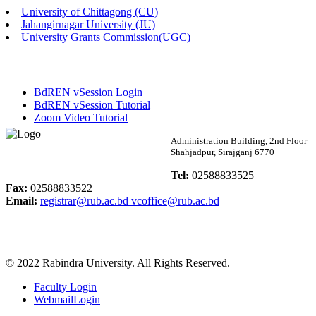
University of Chittagong (CU)
Published: 02:58pm, 14th May, 2026
Jahangirnagar University (JU)
University Grants Commission(UGC)
ভর্তি বিজ্ঞপ্তি (সংগীত বিভাগ)
Published: 02:15pm, 7th May, 2026
BdREN vSession Login
ভর্তি বিজ্ঞপ্তি সমাজবিজ্ঞান বিভাগ ( ৩য় বর্ষ ১ম সেমি.)
BdREN vSession Tutorial
Zoom Video Tutorial
Published: 02:13pm, 7th May, 2026
Rabindra University
Administration Building, 2nd Floor
Shahjadpur, Sirajganj 6770
ম্যানেজমেন্ট বিভাগ ভর্তি বিজ্ঞপ্তি (২০২৩-২৪ শিক্ষাবর্ষ)
Bangladesh
Tel:
02588833525
Published: 02:11pm, 7th May, 2026
Fax:
02588833522
Email:
registrar@rub.ac.bd
vcoffice@rub.ac.bd
ভর্তি বিজ্ঞপ্তি সমাজবিজ্ঞান বিভাগ (১ম বর্ষ ২য় সেমি.)
Published: 02:07pm, 7th May, 2026
© 2022 Rabindra University. All Rights Reserved.
ফরম পূরণ বিজ্ঞপ্তি, সমাজবিজ্ঞান বিভাগ (শিক্ষাবর্ষ: ২০২৩-২৪)
Faculty Login
Published: 03:09pm, 30th Apr, 2026
WebmailLogin