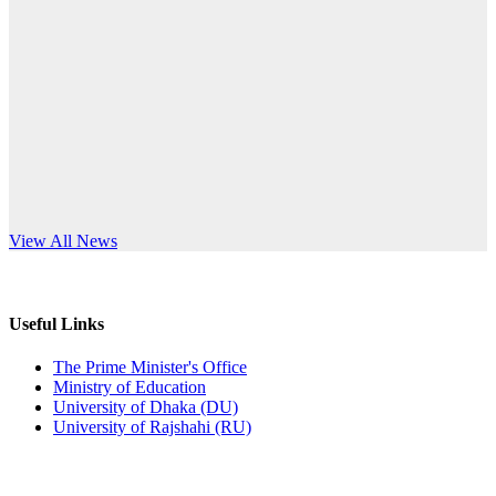
Published: 10:58pm, 19th May, 2026
anniversary
অফিস বিজ্ঞপ্তি (অস্থায়ী ছাত্রী হল)
Read More
Published: 03:48pm, 19th May, 2026
অফিস বিজ্ঞপ্তি ছুটি
Published: 03:46pm, 19th May, 2026
নিয়োগ পরীক্ষা স্থগিত বিজ্ঞপ্তি
s World Teachers’ Day
View All News
Published: 03:45pm, 17th May, 2026
অফিস বিজ্ঞপ্তি (ছাত্রী হল)
Useful Links
Published: 02:58pm, 14th May, 2026
The Prime Minister's Office
Ministry of Education
ভর্তি বিজ্ঞপ্তি (সংগীত বিভাগ)
University of Dhaka (DU)
University of Rajshahi (RU)
Published: 02:15pm, 7th May, 2026
ভর্তি বিজ্ঞপ্তি সমাজবিজ্ঞান বিভাগ ( ৩য় বর্ষ ১ম সেমি.)