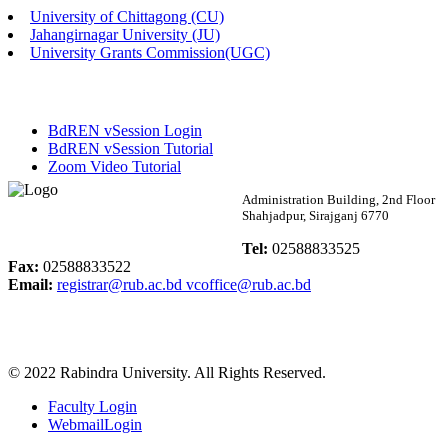
University of Chittagong (CU)
Published: 02:13pm, 7th May, 2026
Jahangirnagar University (JU)
University Grants Commission(UGC)
ম্যানেজমেন্ট বিভাগ ভর্তি বিজ্ঞপ্তি (২০২৩-২৪ শিক্ষাবর্ষ)
Published: 02:11pm, 7th May, 2026
BdREN vSession Login
ভর্তি বিজ্ঞপ্তি সমাজবিজ্ঞান বিভাগ (১ম বর্ষ ২য় সেমি.)
BdREN vSession Tutorial
Zoom Video Tutorial
Published: 02:07pm, 7th May, 2026
Rabindra University
Administration Building, 2nd Floor
Shahjadpur, Sirajganj 6770
ফরম পূরণ বিজ্ঞপ্তি, সমাজবিজ্ঞান বিভাগ (শিক্ষাবর্ষ: ২০২৩-২৪)
Bangladesh
Tel:
02588833525
Published: 03:09pm, 30th Apr, 2026
Fax:
02588833522
Email:
registrar@rub.ac.bd
vcoffice@rub.ac.bd
ছাত্রী হল (অস্থায়ী)-এ সিট বরাদ্দ সংক্রান্ত অফিস বিজ্ঞপ্তি
Published: 03:07pm, 30th Apr, 2026
© 2022 Rabindra University. All Rights Reserved.
ভর্তি বিজ্ঞপ্তি, সমাজবিজ্ঞান বিভাগ (শিক্ষাবর্ষ: 2023-24)
Faculty Login
Published: 03:05pm, 30th Apr, 2026
WebmailLogin