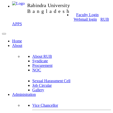
Rabindra University
Bangladesh
Faculty Login
Webmail login
RUB
APPS
Home
About
About RUB
Syndicate
Procurement
NOC
Sexual Harassment Cell
Job Circular
Gallery
Administration
Vice Chancellor