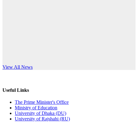
Published: 10:58pm, 19th May, 2026
anniversary
অফিস বিজ্ঞপ্তি (অস্থায়ী ছাত্রী হল)
Read More
Published: 03:48pm, 19th May, 2026
অফিস বিজ্ঞপ্তি ছুটি
Published: 03:46pm, 19th May, 2026
নিয়োগ পরীক্ষা স্থগিত বিজ্ঞপ্তি
s World Teachers’ Day
View All News
Published: 03:45pm, 17th May, 2026
অফিস বিজ্ঞপ্তি (ছাত্রী হল)
Useful Links
Published: 02:58pm, 14th May, 2026
The Prime Minister's Office
Ministry of Education
ভর্তি বিজ্ঞপ্তি (সংগীত বিভাগ)
University of Dhaka (DU)
University of Rajshahi (RU)
Published: 02:15pm, 7th May, 2026
ভর্তি বিজ্ঞপ্তি সমাজবিজ্ঞান বিভাগ ( ৩য় বর্ষ ১ম সেমি.)