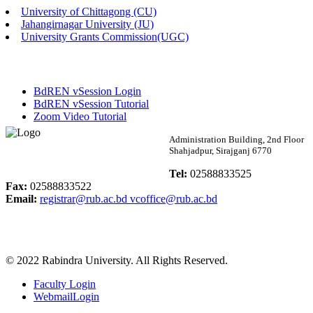
University of Chittagong (CU)
Published: 02:13pm, 7th May, 2026
Jahangirnagar University (JU)
University Grants Commission(UGC)
ম্যানেজমেন্ট বিভাগ ভর্তি বিজ্ঞপ্তি (২০২৩-২৪ শিক্ষাবর্ষ)
Published: 02:11pm, 7th May, 2026
BdREN vSession Login
ভর্তি বিজ্ঞপ্তি সমাজবিজ্ঞান বিভাগ (১ম বর্ষ ২য় সেমি.)
BdREN vSession Tutorial
Zoom Video Tutorial
Published: 02:07pm, 7th May, 2026
Rabindra University
Administration Building, 2nd Floor
Shahjadpur, Sirajganj 6770
ফরম পূরণ বিজ্ঞপ্তি, সমাজবিজ্ঞান বিভাগ (শিক্ষাবর্ষ: ২০২৩-২৪)
Bangladesh
Tel:
02588833525
Published: 03:09pm, 30th Apr, 2026
Fax:
02588833522
Email:
registrar@rub.ac.bd
vcoffice@rub.ac.bd
ছাত্রী হল (অস্থায়ী)-এ সিট বরাদ্দ সংক্রান্ত অফিস বিজ্ঞপ্তি
Published: 03:07pm, 30th Apr, 2026
© 2022 Rabindra University. All Rights Reserved.
ভর্তি বিজ্ঞপ্তি, সমাজবিজ্ঞান বিভাগ (শিক্ষাবর্ষ: 2023-24)
Faculty Login
Published: 03:05pm, 30th Apr, 2026
WebmailLogin