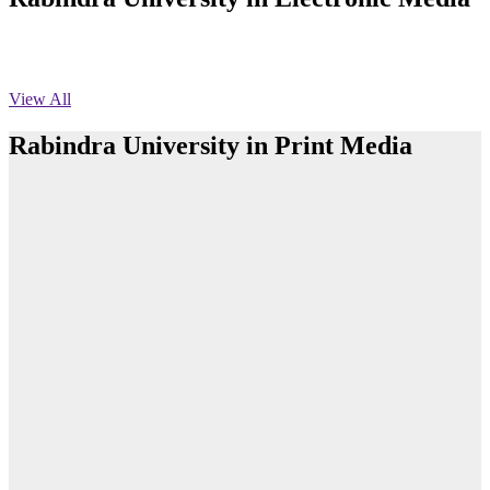
রবীন্দ্র বিশ্ববিদ্যালয়, বাংলাদেশ ২০২৫-২০২৬ শিক্ষাবর্ষের ১ম বর্ষ স্নাতক (সম্মান) শ্রেণীর চূড়ান্ত ভর্তি
বিজ্ঞপ্তি
Published: 12:35pm, 7th Jul, 2026
View All
ভর্তি বিজ্ঞপ্তি
Rabindra University in Print Media
Published: 03:44pm, 5th Jul, 2026
নিয়োগ পরীক্ষা স্থগিত (বাবুর্চি)
Published: 07:04pm, 8th Jun, 2026
রবীন্দ্র বিশ্ববিদ্যালয়ে আন্তঃবিভাগ ফুটবল টুর্নামেন্টের ফাইনাল অনুষ্ঠিত
নিয়োগ পরীক্ষা স্থগিত বিজ্ঞপ্তি
Read More
Published: 12:24pm, 8th Jun, 2026
রবীন্দ্র বিশ্ববিদ্যালয়ে ব্যাংকিং খাতের গুরুত্ব ও চ্যালেঞ্জ বিষয়ক সেমিনার
অনুষ্ঠিত
দরপত্র বিজ্ঞপ্তি (ছাত্রী হলের বৈদ্যুতিক সরঞ্জামাদি)
Published: 04:24pm, 21st May, 2026
Read More
প্রচারিত অসত্য ও বিভ্রান্তিকার সংবাদের প্রতিবাদ
Teachers and students of Rabindra University
department cut a cake celebrating the 7th fo