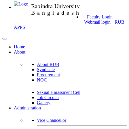
Rabindra University
Bangladesh
Faculty Login
Webmail login
RUB
APPS
Home
About
About RUB
Syndicate
Procurement
NOC
Sexual Harassment Cell
Job Circular
Gallery
Administration
Vice Chancellor