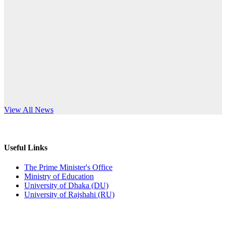
Published: 10:58pm, 19th May, 2026
anniversary
অফিস বিজ্ঞপ্তি (অস্থায়ী ছাত্রী হল)
Read More
Published: 03:48pm, 19th May, 2026
অফিস বিজ্ঞপ্তি ছুটি
Published: 03:46pm, 19th May, 2026
নিয়োগ পরীক্ষা স্থগিত বিজ্ঞপ্তি
s World Teachers’ Day
View All News
Published: 03:45pm, 17th May, 2026
অফিস বিজ্ঞপ্তি (ছাত্রী হল)
Useful Links
Published: 02:58pm, 14th May, 2026
The Prime Minister's Office
Ministry of Education
ভর্তি বিজ্ঞপ্তি (সংগীত বিভাগ)
University of Dhaka (DU)
University of Rajshahi (RU)
Published: 02:15pm, 7th May, 2026
ভর্তি বিজ্ঞপ্তি সমাজবিজ্ঞান বিভাগ ( ৩য় বর্ষ ১ম সেমি.)