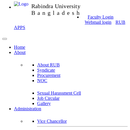
Rabindra University
Bangladesh
Faculty Login
Webmail login
RUB
APPS
Home
About
About RUB
Syndicate
Procurement
NOC
Sexual Harassment Cell
Job Circular
Gallery
Administration
Vice Chancellor