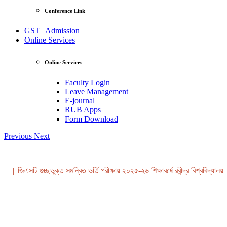
Conference Link
GST | Admission
Online Services
Online Services
Faculty Login
Leave Management
E-journal
RUB Apps
Form Download
Previous
Next
|| জিএসটি গুচ্ছভুক্ত সমন্বিত ভর্তি পরীক্ষায় ২০২৫-২৬ শিক্ষাবর্ষে রবীন্দ্র বিশ্ববিদ্যালয়,
View Profile
Professor Tahmina Akhtar