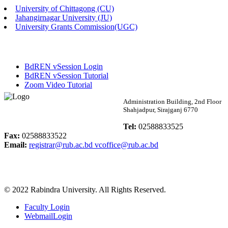
University of Chittagong (CU)
Published: 02:13pm, 7th May, 2026
Jahangirnagar University (JU)
University Grants Commission(UGC)
ম্যানেজমেন্ট বিভাগ ভর্তি বিজ্ঞপ্তি (২০২৩-২৪ শিক্ষাবর্ষ)
Published: 02:11pm, 7th May, 2026
BdREN vSession Login
ভর্তি বিজ্ঞপ্তি সমাজবিজ্ঞান বিভাগ (১ম বর্ষ ২য় সেমি.)
BdREN vSession Tutorial
Zoom Video Tutorial
Published: 02:07pm, 7th May, 2026
Rabindra University
Administration Building, 2nd Floor
Shahjadpur, Sirajganj 6770
ফরম পূরণ বিজ্ঞপ্তি, সমাজবিজ্ঞান বিভাগ (শিক্ষাবর্ষ: ২০২৩-২৪)
Bangladesh
Tel:
02588833525
Published: 03:09pm, 30th Apr, 2026
Fax:
02588833522
Email:
registrar@rub.ac.bd
vcoffice@rub.ac.bd
ছাত্রী হল (অস্থায়ী)-এ সিট বরাদ্দ সংক্রান্ত অফিস বিজ্ঞপ্তি
Published: 03:07pm, 30th Apr, 2026
© 2022 Rabindra University. All Rights Reserved.
ভর্তি বিজ্ঞপ্তি, সমাজবিজ্ঞান বিভাগ (শিক্ষাবর্ষ: 2023-24)
Faculty Login
Published: 03:05pm, 30th Apr, 2026
WebmailLogin